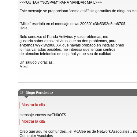
<<<QUITAR "NOSPAM" PARA MANDAR MAIL>>>
Este mensaje se proporciona "como está" sin garantías de ninguna cla
"Mikel" escribió en el mensaje news:200301c3fc53$2e5eb670$
Hola,
Sólo conozco el Panda Antivirus y sus problemas, me
gustaría saber otros antivirus, que no den problemas, para
entornos W9x,W2000,XP, que hayáis probado en instalaciones
lo más variadas posibles, me interesa que tengan centros
de atención teléfónico en español y que sea de calidad.
Un saludo y gracias.
Mikel
#2
Diego Fernández
Mostrar la cita
mensaje >news:ewEN0OF$
Mostrar la cita
Creo que aquí te confundes... el McAfee es de Network Associates... n
Computer Asociates.