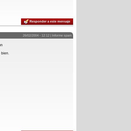
Responder a este mensaje
26/02/2004 - 12:12 |
Informe spam
ún
 bien.