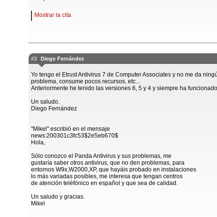
Mostrar la cita
#3
Diego Fernández
Yo tengo el Etrust Antivirus 7 de Computer Associates y no me da ning
problema, consume pocos recursos, etc...
Anteriormente he tenido las versiones 6, 5 y 4 y siempre ha funcionado
Un saludo.
Diego Fernández
"Mikel" escribió en el mensaje
news:200301c3fc53$2e5eb670$
Hola,
Sólo conozco el Panda Antivirus y sus problemas, me
gustaría saber otros antivirus, que no den problemas, para
entornos W9x,W2000,XP, que hayáis probado en instalaciones
lo más variadas posibles, me interesa que tengan centros
de atención teléfónico en español y que sea de calidad.
Un saludo y gracias.
Mikel