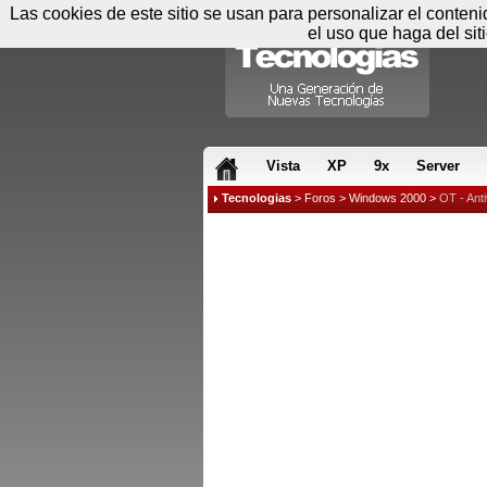
Las cookies de este sitio se usan para personalizar el conten
el uso que haga del sit
RSS & JS
Vista
XP
9x
Server
Tecnologias
>
Foros
>
Windows 2000
>
OT - Ant