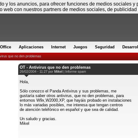
Sábado
ido y los anuncios, para ofrecer funciones de medios sociales y
io web con nuestros partners de medios sociales, de publicidad 
Office
Aplicaciones
Internet
Juegos
Seguridad
Desarro
ivirus que no den problemas
OT - Antivirus que no den problemas
26/02/2004 - 11:27 por
Mikel
|
Informe spam
Hola,
Sólo conozco el Panda Antivirus y sus problemas, me
gustaría saber otros antivirus, que no den problemas, para
entornos W9x,W2000,XP, que hayáis probado en instalaciones
lo más variadas posibles, me interesa que tengan centros
de atención teléfónico en español y que sea de calidad.
Un saludo y gracias.
Mikel