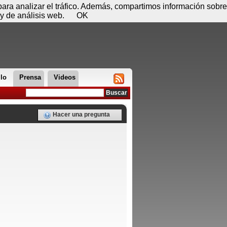
 08 de agosto - 04:42
Registrar
Conectar
 para analizar el tráfico. Además, compartimos información sobre
y de análisis web.
OK
llo
Prensa
Videos
Hacer una pregunta