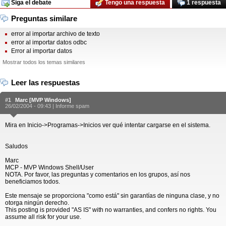
Siga el debate
Tengo una respuesta
1 respuesta
Preguntas similare
error al importar archivo de texto
error al importar datos odbc
Error al importar datos
Mostrar todos los temas similares
Leer las respuestas
#1
Marc [MVP Windows]
26/02/2004 - 09:43 |
Informe spam
Mira en Inicio->Programas->Inicios ver qué intentar cargarse en el sistema.
Saludos
Marc
MCP - MVP Windows Shell/User
NOTA. Por favor, las preguntas y comentarios en los grupos, así nos
beneficiamos todos.
Este mensaje se proporciona "como está" sin garantías de ninguna clase, y no
otorga ningún derecho.
This posting is provided "AS IS" with no warranties, and confers no rights. You
assume all risk for your use.