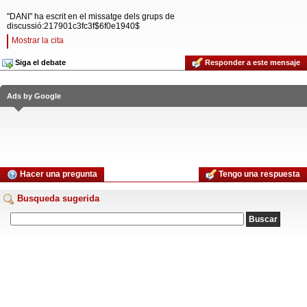
"DANI" ha escrit en el missatge dels grups de
discussió:217901c3fc3f$6f0e1940$
Mostrar la cita
Siga el debate
Responder a este mensaje
Ads by Google
Hacer una pregunta
Tengo una respuesta
Busqueda sugerida