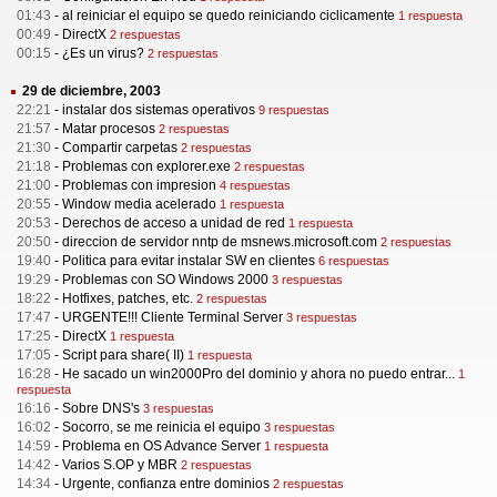
01:43
-
al reiniciar el equipo se quedo reiniciando ciclicamente
1 respuesta
00:49
-
DirectX
2 respuestas
00:15
-
¿Es un virus?
2 respuestas
29 de diciembre, 2003
22:21
-
instalar dos sistemas operativos
9 respuestas
21:57
-
Matar procesos
2 respuestas
21:30
-
Compartir carpetas
2 respuestas
21:18
-
Problemas con explorer.exe
2 respuestas
21:00
-
Problemas con impresion
4 respuestas
20:55
-
Window media acelerado
1 respuesta
20:53
-
Derechos de acceso a unidad de red
1 respuesta
20:50
-
direccion de servidor nntp de msnews.microsoft.com
2 respuestas
19:40
-
Politica para evitar instalar SW en clientes
6 respuestas
19:29
-
Problemas con SO Windows 2000
3 respuestas
18:22
-
Hotfixes, patches, etc.
2 respuestas
17:47
-
URGENTE!!! Cliente Terminal Server
3 respuestas
17:25
-
DirectX
1 respuesta
17:05
-
Script para share( II)
1 respuesta
16:28
-
He sacado un win2000Pro del dominio y ahora no puedo entrar...
1
respuesta
16:16
-
Sobre DNS's
3 respuestas
16:02
-
Socorro, se me reinicia el equipo
3 respuestas
14:59
-
Problema en OS Advance Server
1 respuesta
14:42
-
Varios S.OP y MBR
2 respuestas
14:34
-
Urgente, confianza entre dominios
2 respuestas