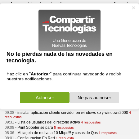
Viernes 07 de agosto - 03:03
Registrar
Conectar
Las cookies de este sitio se usan para personalizar el
contenido y los anuncios, para ofrecer funciones de medios
sociales y para analizar el tráfico. Además, compartimos
información sobre el uso que haga del sitio web con nuestros
partners de medios sociales, de publicidad y de análisis
web.
OK
Foros
Prensa
Videos
Tecnologias
>
Foros
> Windows 2000
Windows 2000
Hacer una pregunta
Filtrar por categoría :
Aplicaciones
Desarrollo
Internet
Juegos
Microsoft Office
Seguridad
Windows 2000
Windows 9x
Windows NT
Windows Server
Windows Vista
Windows XP
30 de diciembre, 2003
09:38
-
instalar aplicacion cliente servidor en windows xp y windows2000
4
respuestas
09:31
-
Lista de usuarios del directorio activo
4 respuestas
09:08
-
Print Spooler se para
5 respuestas
08:36
-
Mi tarjeta de red va a 10 Mbps!!! y cosas de Qos
1 respuesta
08:01
-
Configuracion En Red
1 respuesta