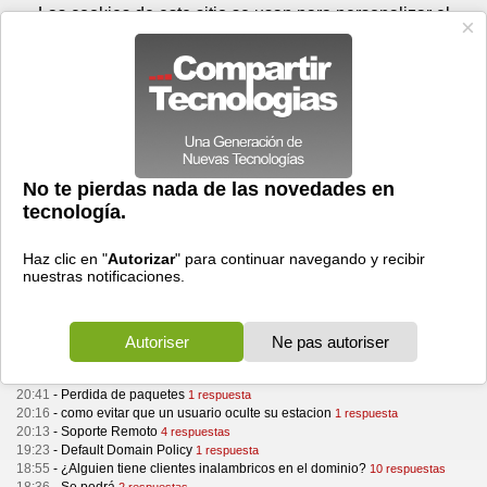
Viernes 07 de agosto - 21:42
Registrar
Conectar
Las cookies de este sitio se usan para personalizar el
contenido y los anuncios, para ofrecer funciones de medios
sociales y para analizar el tráfico. Además, compartimos
información sobre el uso que haga del sitio web con nuestros
partners de medios sociales, de publicidad y de análisis
web.
OK
Foros
Prensa
Videos
Tecnologias
>
Foros
> Windows 2000
Windows 2000
Hacer una pregunta
Filtrar por categoría :
Aplicaciones
Desarrollo
Internet
Juegos
Microsoft Office
Seguridad
Windows 2000
Windows 9x
Windows NT
Windows Server
Windows Vista
Windows XP
19 de enero, 2004
20:41
-
Perdida de paquetes
1 respuesta
20:16
-
como evitar que un usuario oculte su estacion
1 respuesta
20:13
-
Soporte Remoto
4 respuestas
19:23
-
Default Domain Policy
1 respuesta
18:55
-
¿Alguien tiene clientes inalambricos en el dominio?
10 respuestas