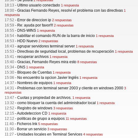
18:36
-
Se podrá
2 respuestas
18:13
-
Ultimo usuario conectado
1 respuesta
18:00
-
Gracias Fernando Reyes, resolví el problema con las directivas
1
respuesta
17:52
-
Error de direccion ip
2 respuestas
16:59
-
Re: ayuda por favor!!!
2 respuestas
16:55
-
DNS-WINS
1 respuesta
16:54
-
habilitar el comando RUN de la barra de inicio
1 respuesta
16:53
-
HDD Nuevo
2 respuestas
16:43
-
agrupar servidores terminal server
1 respuesta
15:53
-
Directivas de seguridad local, problemas de recuperación
1 respuesta
15:41
-
recuperar archivos
1 respuesta
15:40
-
Gracias, Fernando Reyes mira esto
8 respuestas
15:34
-
DNS
1 respuesta
15:30
-
Bloqueo de Cuentas
1 respuesta
15:06
-
No encuentro la opcion Javier Inglés
1 respuesta
14:37
-
Nombres de equipos
1 respuesta
14:31
-
Problemas con terminal server 2003 y cliente en windows 2000
3
respuestas
13:47
-
Cuotas y propiedad de archivos.
1 respuesta
13:32
-
como bloquer la cuenta del administrador local
1 respuesta
12:52
-
Registro de windows
3 respuestas
12:15
-
Autodeteccion CD
1 respuesta
12:12
-
politicas de grupo a equipos
11 respuestas
11:40
-
Ficheros lnk
5 respuestas
11:30
-
Borrar un servicio
3 respuestas
11:27
-
Unidades locales en Terminal Services
4 respuestas