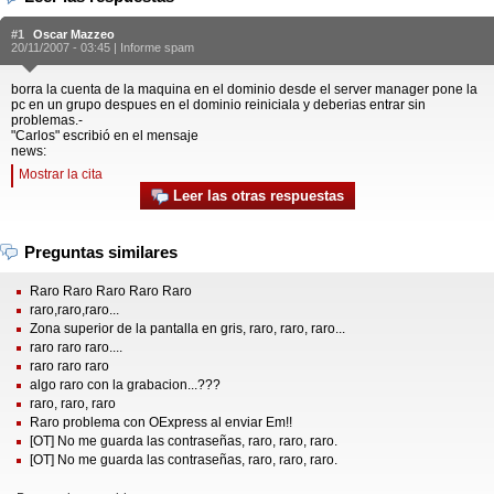
#1
Oscar Mazzeo
20/11/2007 - 03:45 |
Informe spam
borra la cuenta de la maquina en el dominio desde el server manager pone la
pc en un grupo despues en el dominio reiniciala y deberias entrar sin
problemas.-
"Carlos" escribió en el mensaje
news:
Mostrar la cita
Leer las otras respuestas
Preguntas similares
Raro Raro Raro Raro Raro
raro,raro,raro...
Zona superior de la pantalla en gris, raro, raro, raro...
raro raro raro....
raro raro raro
algo raro con la grabacion...???
raro, raro, raro
Raro problema con OExpress al enviar Em!!
[OT] No me guarda las contraseñas, raro, raro, raro.
[OT] No me guarda las contraseñas, raro, raro, raro.