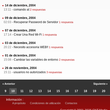
14 de diciembre, 2004
13:11
-
comando at
2 respuestas
09 de diciembre, 2004
02:03
-
Recuperar Password de Servidor
1 respuesta
07 de diciembre, 2004
17:14
-
Crear Una Red Wi-Fi
1 respuesta
03 de diciembre, 2004
20:22
-
Necesito accesoria WEB!!
1 respuesta
01 de diciembre, 2004
15:08
-
Cambiar las variables de entorno
2 respuestas
26 de noviembre, 2004
15:11
-
usuarios no autorizados
3 respuestas
Anterior
Siguiente
9
10
11
12
13
14
15
16
17
18
19
20
Información :
A propósito
Condiciones de utilización
Contactos