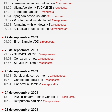
19:46
-
Terminal server en multitarjeta
3 respuestas
18:26
-
Ultima Version NTVDM.EXE
1 respuesta
12:30
-
Fondo de pantalla
1 respuesta
11:24
-
Apagado desde Usuario
3 respuestas
09:49
-
Problemas al instalar la red
2 respuestas
02:51
-
formating with windows NT
1 respuesta
00:37
-
Actualizar equipos ¿como?
3 respuestas
27 de septiembre, 2003
09:09
-
Error Sample VDD
1 respuesta
26 de septiembre, 2003
23:49
-
SERVICE PACK 6
3 respuestas
19:03
-
Conexion remota
1 respuesta
17:55
-
Service Pack 6a
3 respuestas
25 de septiembre, 2003
19:53
-
Servidor de correo interno
1 respuesta
19:42
-
Cambio de pdc a bdc
2 respuestas
18:51
-
Conectar a Dominio
2 respuestas
24 de septiembre, 2003
13:12
-
PDC (Primary Domain Controller)
1 respuesta
10:58
-
Re: primera particion
2 respuestas
23 de septiembre, 2003