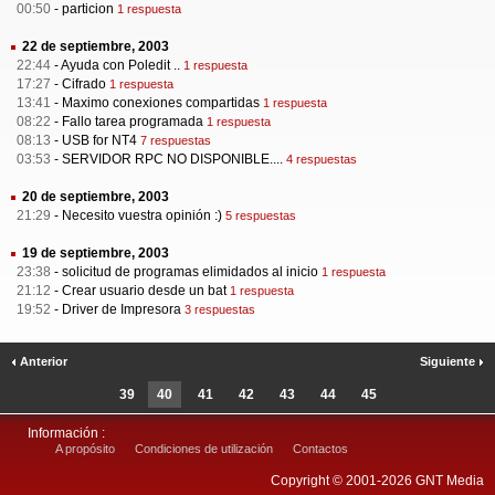
00:50
-
particion
1 respuesta
22 de septiembre, 2003
22:44
-
Ayuda con Poledit ..
1 respuesta
17:27
-
Cifrado
1 respuesta
13:41
-
Maximo conexiones compartidas
1 respuesta
08:22
-
Fallo tarea programada
1 respuesta
08:13
-
USB for NT4
7 respuestas
03:53
-
SERVIDOR RPC NO DISPONIBLE....
4 respuestas
20 de septiembre, 2003
21:29
-
Necesito vuestra opinión :)
5 respuestas
19 de septiembre, 2003
23:38
-
solicitud de programas elimidados al inicio
1 respuesta
21:12
-
Crear usuario desde un bat
1 respuesta
19:52
-
Driver de Impresora
3 respuestas
Anterior
Siguiente
39
40
41
42
43
44
45
Información :
A propósito
Condiciones de utilización
Contactos
Copyright © 2001-2026 GNT Media