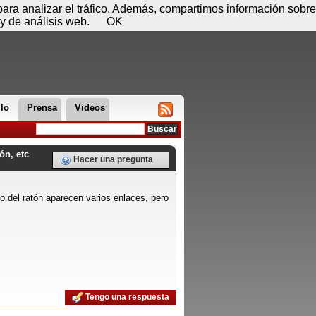
 08 de agosto - 11:35
Registrar
Conectar
 para analizar el tráfico. Además, compartimos información sobre
y de análisis web.
OK
llo
Prensa
Videos
ón, etc
Hacer una pregunta
cho del ratón aparecen varios enlaces, pero
Tengo una respuesta