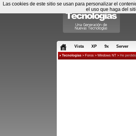
Las cookies de este sitio se usan para personalizar el conten
el uso que haga del sit
RSS & JS
Vista
XP
9x
Server
Tecnologias
>
Foros
>
Windows NT
>
He perdido 