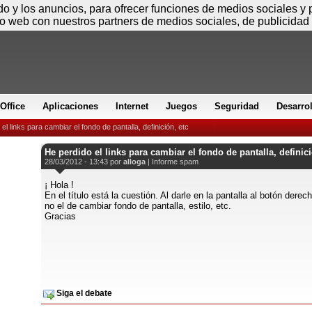
Sábado
ido y los anuncios, para ofrecer funciones de medios sociales y
io web con nuestros partners de medios sociales, de publicidad 
Office
Aplicaciones
Internet
Juegos
Seguridad
Desarro
el links para cambiar el fondo de pantalla, definición, etc
He perdido el links para cambiar el fondo de pantalla, definici
28/03/2012 - 13:43 por
alloga
|
Informe spam
¡ Hola !
En el título está la cuestión. Al darle en la pantalla al botón dere
no el de cambiar fondo de pantalla, estilo, etc.
Gracias
Siga el debate