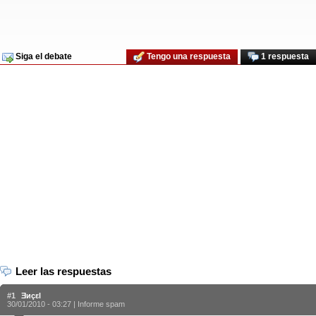
Siga el debate
Tengo una respuesta
1 respuesta
Leer las respuestas
#1
Ǝиçεl
30/01/2010 - 03:27 |
Informe spam