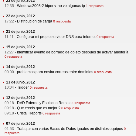
23 de junio, 2012
12:35
-
Windows2008r2 hiper v. no ve algunas ip
1 respuesta
22 de junio, 2012
17:22
-
Distribucion de carga
0 respuesta
21 de junio, 2012
11:41
-
Configurar mi propio servidor DNS para internet
0 respuesta
15 de junio, 2012
12:27
-
Identificar evento de borrado de objeto despues de activar auditoría.
0 respuesta
14 de junio, 2012
00:00
-
problemas para enviar correos entre dominios
0 respuesta
13 de junio, 2012
10:04
-
Trigger
0 respuesta
12 de junio, 2012
09:18
-
DVD Externo y Escritorio Remoto
0 respuesta
09:18
-
Que creeis que es mejor ?
0 respuesta
09:18
-
Cristal Reports
0 respuesta
07 de junio, 2012
01:53
-
Trabajar con varias Bases de Datos iguales en distintos equipos
0
respuesta