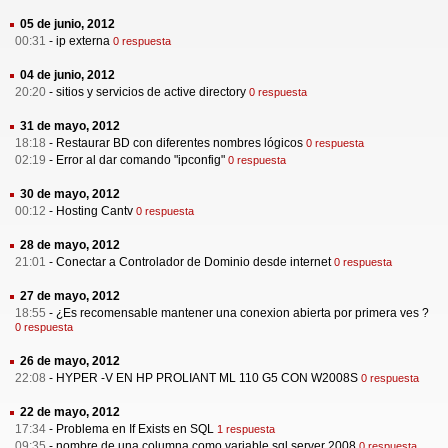
05 de junio, 2012
00:31
-
ip externa
0 respuesta
04 de junio, 2012
20:20
-
sitios y servicios de active directory
0 respuesta
31 de mayo, 2012
18:18
-
Restaurar BD con diferentes nombres lógicos
0 respuesta
02:19
-
Error al dar comando "ipconfig"
0 respuesta
30 de mayo, 2012
00:12
-
Hosting Cantv
0 respuesta
28 de mayo, 2012
21:01
-
Conectar a Controlador de Dominio desde internet
0 respuesta
27 de mayo, 2012
18:55
-
¿Es recomensable mantener una conexion abierta por primera ves ?
0 respuesta
26 de mayo, 2012
22:08
-
HYPER -V EN HP PROLIANT ML 110 G5 CON W2008S
0 respuesta
22 de mayo, 2012
17:34
-
Problema en If Exists en SQL
1 respuesta
09:35
-
nombre de una columna como variable sql server 2008
0 respuesta