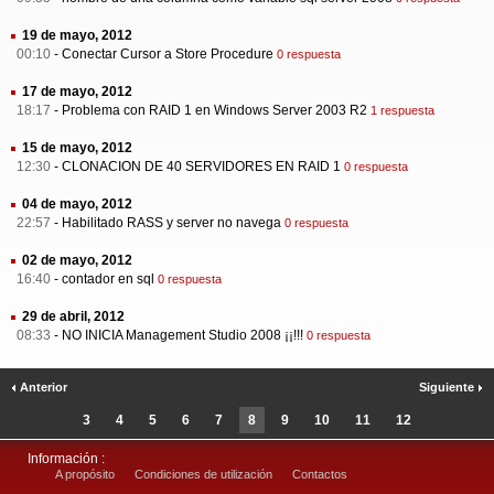
19 de mayo, 2012
00:10
-
Conectar Cursor a Store Procedure
0 respuesta
17 de mayo, 2012
18:17
-
Problema con RAID 1 en Windows Server 2003 R2
1 respuesta
15 de mayo, 2012
12:30
-
CLONACION DE 40 SERVIDORES EN RAID 1
0 respuesta
04 de mayo, 2012
22:57
-
Habilitado RASS y server no navega
0 respuesta
02 de mayo, 2012
16:40
-
contador en sql
0 respuesta
29 de abril, 2012
08:33
-
NO INICIA Management Studio 2008 ¡¡!!!
0 respuesta
Anterior
Siguiente
3
4
5
6
7
8
9
10
11
12
Información :
A propósito
Condiciones de utilización
Contactos