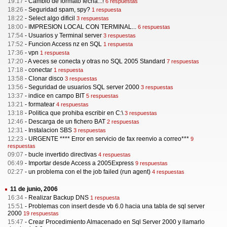
19:17
-
Cambio de formato fecha...!
6 respuestas
18:26
-
Seguridad spam, spy?
1 respuesta
18:22
-
Select algo dificil
3 respuestas
18:00
-
IMPRESION LOCAL CON TERMINAL...
6 respuestas
17:54
-
Usuarios y Terminal server
3 respuestas
17:52
-
Funcion Access nz en SQL
1 respuesta
17:36
-
vpn
1 respuesta
17:20
-
A veces se conecta y otras no SQL 2005 Standard
7 respuestas
17:18
-
conectar
1 respuesta
13:58
-
Clonar disco
3 respuestas
13:56
-
Seguridad de usuarios SQL server 2000
3 respuestas
13:37
-
indice en campo BIT
5 respuestas
13:21
-
formatear
4 respuestas
13:18
-
Politica que prohiba escribir en C:\
3 respuestas
12:46
-
Descarga de un fichero BAT
2 respuestas
12:31
-
Instalacion SBS
3 respuestas
12:23
-
URGENTE **** Error en servicio de fax reenvio a correo***
9
respuestas
09:07
-
bucle invertido directivas
4 respuestas
06:49
-
Importar desde Access a 2005Express
9 respuestas
02:27
-
un problema con el the job failed (run agent)
4 respuestas
11 de junio, 2006
16:34
-
Realizar Backup DNS
1 respuesta
15:51
-
Problemas con insert desde vb 6.0 hacia una tabla de sql server
2000
19 respuestas
15:47
-
Crear Procedimiento Almacenado en Sql Server 2000 y llamarlo