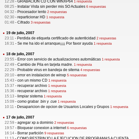
12:28
-
GRABACION CD CON WINXP64
1 respuesta
08:25
-
Instalar Vista sin perder mis SO Actuales
6 respuestas
04:32
-
Procesador lento
2 respuestas
02:30
-
reparticionar HD
1 respuesta
01:48
-
Cifrado
3 respuestas
19 de julio, 2007
23:11
-
Perdida de etiqueta certificado de autenticidad
2 respuestas
16:31
-
Se me ha ido el arranque¡¡¡¡ Por favor ayuda
1 respuesta
18 de julio, 2007
23:55
-
Error con servicio de actualizaciones automáticas
1 respuesta
22:49
-
Cambio de Pila en tarjeta madre.
1 respuesta
22:29
-
Probable virus en bandeja de sitema
4 respuestas
20:10
-
error en instalacion de winxp
5 respuestas
15:43
-
con un mismo CD
1 respuesta
15:37
-
recuperar archivo
1 respuesta
15:36
-
recuperar archivo
1 respuesta
15:13
-
limpiar sistema
1 respuesta
15:09
-
como grabar .bin y .cue
1 respuesta
10:11
-
Desaparicion de opcion de Usuarios Locales y Grupos
1 respuesta
17 de julio, 2007
22:59
-
agregar xp a dominio
2 respuestas
19:57
-
Bloquear conexion a internet
6 respuestas
16:14
-
Borrar partición
9 respuestas
11:13
-
COMO RESTRINJO LA EJECUCION DE PROGRAMAS A CUENTA