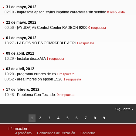
31 de mayo, 2012
02:19
-
impresota epson stylus imprime caracteres sin sentido
0 respuesta
22 de mayo, 2012
00:56
-
[AYUDA] Ati Control Center RADEON 9200
0 respuesta
01 de mayo, 2012
18:27
-
LA BIOS NO ES COMPATIBLE ACPI
1 respuesta
09 de abril, 2012
16:29
-
Instalar disco ATA
1 respuesta
03 de abril, 2012
19:20
-
programa errores de xp
1 respuesta
00:52
-
area impresion epson 1520
1 respuesta
17 de febrero, 2012
10:48
-
Problema Con Teclado.
0 respuesta
Siguiente
1
2
3
4
5
6
7
8
9
Información :
A propósito
Condiciones de utilización
Contactos