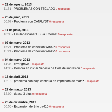
22 de agosto, 2013
11:51
-
PROBLEMAS CON TECLADO
0 respuesta
25 de junio, 2013
00:07
-
Problema con CATALYST
0 respuesta
11 de junio, 2013
10:33
-
Emular escaner USB a Ethernet
0 respuesta
07 de mayo, 2013
15:21
-
Problema de conexion WInXP
0 respuesta
15:21
-
Problema de conexion WInXP
0 respuesta
04 de mayo, 2013
14:36
-
error grave
0 respuesta
14:36
-
Demora en iniciar Servicio de Cola de impresión
0 respuesta
18 de abril, 2013
12:18
-
problema con hoja continua en impresora de matriz
0 respuesta
27 de marzo, 2013
12:00
-
dbase 3 plus
0 respuesta
23 de diciembre, 2012
00:50
-
Expansion de Brio ba410
0 respuesta