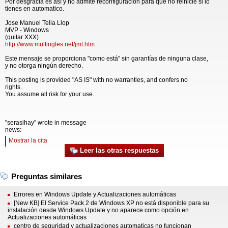
Por desgracia es así y no admite reconfiguracion para que no reinicie si lo
tienes en automatico.
Jose Manuel Tella Llop
MVP - Windows
(quitar XXX)
http://www.multingles.net/jmt.htm
Este mensaje se proporciona "como está" sin garantías de ninguna clase,
y no otorga ningún derecho.
This posting is provided "AS IS" with no warranties, and confers no
rights.
You assume all risk for your use.
"serasihay" wrote in message
news:
Mostrar la cita
Leer las otras respuestas
Preguntas similares
Errores en Windows Update y Actualizaciones automáticas
[New KB] El Service Pack 2 de Windows XP no está disponible para su
instalación desde Windows Update y no aparece como opción en
Actualizaciones automáticas
centro de seguridad y actualizaciones automaticas no funcionan