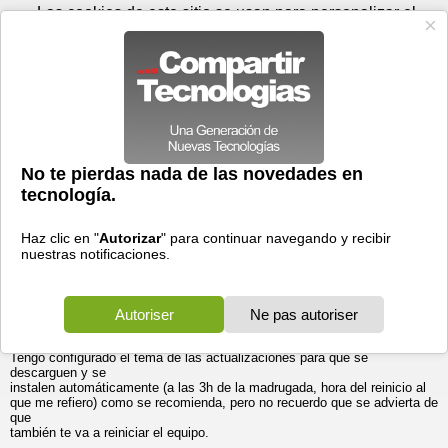
Sábado 08 de agosto - 22:50
Registrar
Conectar
Las cookies de este sitio se usan para personalizar el
contenido y los anuncios, para ofrecer funciones de medios
sociales y para analizar el tráfico. Además, compartimos
información sobre el uso que haga del sitio web con nuestros
partners de medios sociales, de publicidad y de análisis
web.
OK
Foros
Prensa
Videos
Tecnologias
>
Foros
>
Windows XP
>
Discusiones
Actualizaciones automáticas y reinicio automático?
Generales
19/05/2005 - 13:55 por
serasihay
|
Informe spam
Hola qué tal,
Esta mañana al encender el monitor me he llevado una sorpresa al ver
que, de
madrugada, el PC parecía haberse reiniciado.
Un simpático mensajito del XP me informaba de que así era, y que el
motivo
era una actualización del equipo.
Tengo configurado el tema de las actualizaciones para que se
descarguen y se
instalen automáticamente (a las 3h de la madrugada, hora del reinicio al
que me refiero) como se recomienda, pero no recuerdo que se advierta de
que
también te va a reiniciar el equipo.