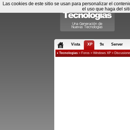
Las cookies de este sitio se usan para personalizar el conten
el uso que haga del sit
RSS & JS
Vista
XP
9x
Server
Tecnologias
>
Foros
>
Windows XP
>
Discusion