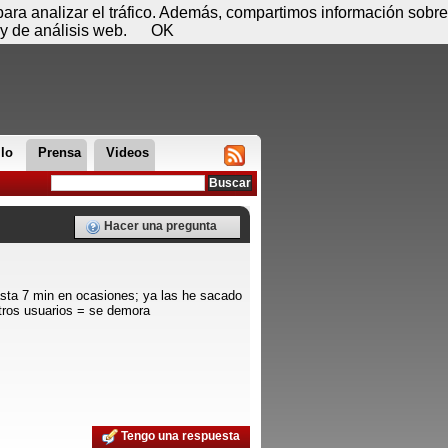
 07 de agosto - 07:24
Registrar
Conectar
 para analizar el tráfico. Además, compartimos información sobre
y de análisis web.
OK
llo
Prensa
Videos
Hacer una pregunta
asta 7 min en ocasiones; ya las he sacado
otros usuarios = se demora
Tengo una respuesta