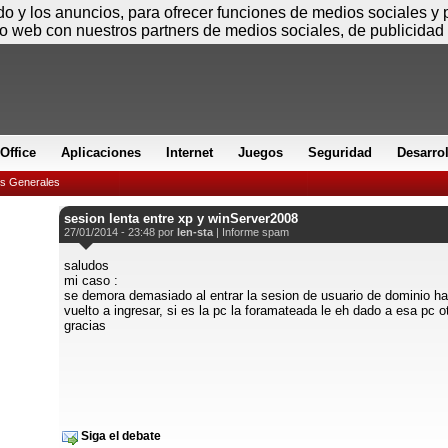
Viernes
ido y los anuncios, para ofrecer funciones de medios sociales y
io web con nuestros partners de medios sociales, de publicidad 
Office
Aplicaciones
Internet
Juegos
Seguridad
Desarro
es Generales
sesion lenta entre xp y winServer2008
27/01/2014 - 23:48 por
len-sta
|
Informe spam
saludos
mi caso :
se demora demasiado al entrar la sesion de usuario de dominio h
vuelto a ingresar, si es la pc la foramateada le eh dado a esa pc 
gracias
Siga el debate