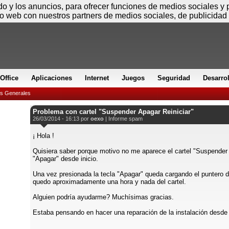
Sábado
ido y los anuncios, para ofrecer funciones de medios sociales y
io web con nuestros partners de medios sociales, de publicidad 
Office
Aplicaciones
Internet
Juegos
Seguridad
Desarro
es Generales
Problema con cartel "Suspender Apagar Reiniciar"
26/03/2014 - 16:13 por
oexo
|
Informe spam
¡ Hola !
Quisiera saber porque motivo no me aparece el cartel "Suspender
"Apagar" desde inicio.
Una vez presionada la tecla "Apagar" queda cargando el puntero 
quedo aproximadamente una hora y nada del cartel.
Alguien podría ayudarme? Muchísimas gracias.
Estaba pensando en hacer una reparación de la instalación desde