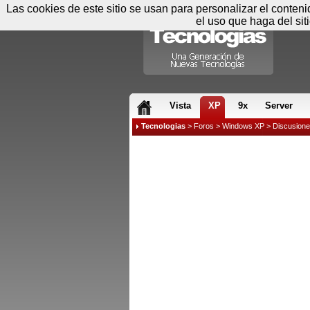
Las cookies de este sitio se usan para personalizar el conten
el uso que haga del sit
RSS & JS
Vista
XP
9x
Server
Tecnologias
>
Foros
>
Windows XP
>
Discusion