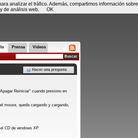
 08 de agosto - 08:20
Registrar
Conectar
 para analizar el tráfico. Además, compartimos información sobre
y de análisis web.
OK
llo
Prensa
Videos
Hacer una pregunta
 Apagar Reiniciar" cuando presiono en
del mouse, queda cargando y cargando,
 el CD de windows XP.