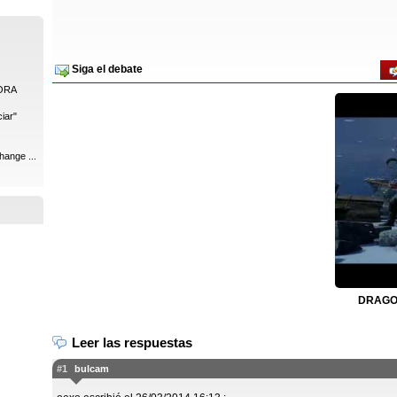
Siga el debate
ORA
iar"
hange ...
DRAGON
Leer las respuestas
#1
bulcam