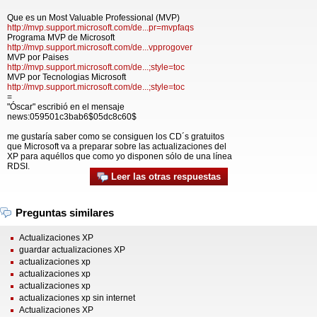
Que es un Most Valuable Professional (MVP)
http://mvp.support.microsoft.com/de...pr=mvpfaqs
Programa MVP de Microsoft
http://mvp.support.microsoft.com/de...vpprogover
MVP por Paises
http://mvp.support.microsoft.com/de...;style=toc
MVP por Tecnologias Microsoft
http://mvp.support.microsoft.com/de...;style=toc
=
"Óscar" escribió en el mensaje
news:059501c3bab6$05dc8c60$
me gustaría saber como se consiguen los CD´s gratuitos
que Microsoft va a preparar sobre las actualizaciones del
XP para aquéllos que como yo disponen sólo de una línea
RDSI.
Leer las otras respuestas
Preguntas similares
Actualizaciones XP
guardar actualizaciones XP
actualizaciones xp
actualizaciones xp
actualizaciones xp
actualizaciones xp sin internet
Actualizaciones XP