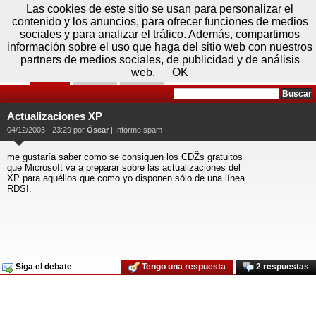
Domingo 09 de agosto - 15:31
Registrar
Conectar
Las cookies de este sitio se usan para personalizar el
contenido y los anuncios, para ofrecer funciones de medios
sociales y para analizar el tráfico. Además, compartimos
información sobre el uso que haga del sitio web con nuestros
partners de medios sociales, de publicidad y de análisis
web.
OK
Foros
Prensa
Videos
Tecnologias
>
Foros
>
Windows XP
>
Discusiones
Actualizaciones XP
Generales
04/12/2003 - 23:29 por
Óscar
|
Informe spam
me gustaría saber como se consiguen los CDŽs gratuitos
que Microsoft va a preparar sobre las actualizaciones del
XP para aquéllos que como yo disponen sólo de una línea
RDSI.
Siga el debate
Tengo una respuesta
2 respuestas