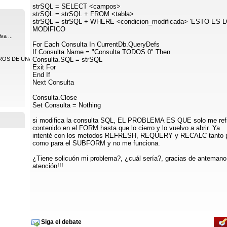
strSQL = SELECT <campos>
strSQL = strSQL + FROM <tabla>
strSQL = strSQL + WHERE <condicion_modificada> 'ESTO ES 
MODIFICO
va ...
For Each Consulta In CurrentDb.QueryDefs
If Consulta.Name = "Consulta TODOS 0" Then
OS DE UNA ...
Consulta.SQL = strSQL
Exit For
End If
Next Consulta
Consulta.Close
Set Consulta = Nothing
si modifica la consulta SQL, EL PROBLEMA ES QUE solo me ref
contenido en el FORM hasta que lo cierro y lo vuelvo a abrir. Ya
intenté con los metodos REFRESH, REQUERY y RECALC tanto 
como para el SUBFORM y no me funciona.
¿Tiene solicuón mi problema?, ¿cuál sería?, gracias de antemano
atención!!!
Siga el debate