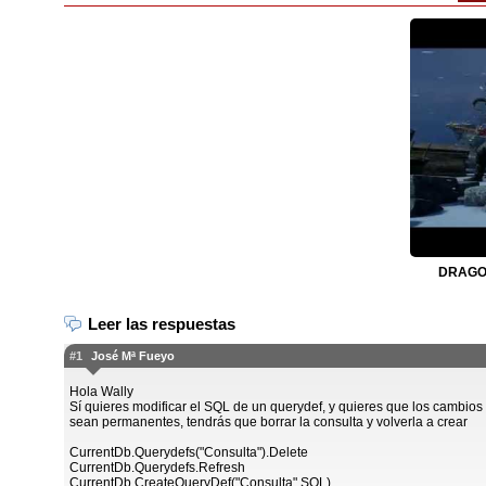
DRAGON
Leer las respuestas
#1
José Mª Fueyo
Hola Wally
Sí quieres modificar el SQL de un querydef, y quieres que los cambios
sean permanentes, tendrás que borrar la consulta y volverla a crear
CurrentDb.Querydefs("Consulta").Delete
CurrentDb.Querydefs.Refresh
CurrentDb.CreateQueryDef("Consulta",SQL)