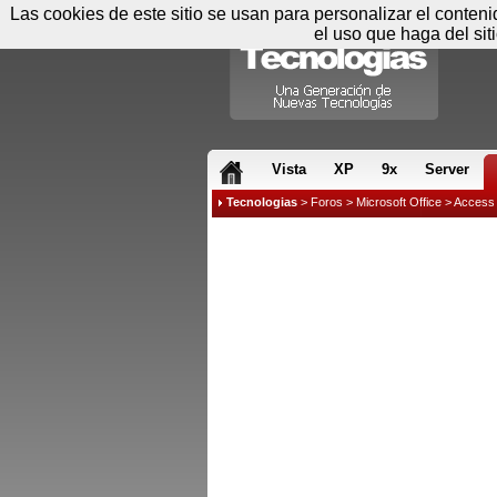
Las cookies de este sitio se usan para personalizar el conten
el uso que haga del sit
RSS & JS
Vista
XP
9x
Server
Tecnologias
>
Foros
>
Microsoft Office
>
Access