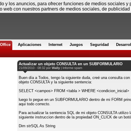
Viernes
ido y los anuncios, para ofrecer funciones de medios sociales y
io web con nuestros partners de medios sociales, de publicidad 
Office
Aplicaciones
Internet
Juegos
Seguridad
Desarro
Actualizar un objeto CONSULTA en un SUBFORMULARIO
21/09/2010 - 08:32 por
Wally
|
Informe spam
Buen día a Todos, tengo la siguiente duda, creé una consulta con
objeto CONSULTA y la siguiente sentencia:
SELECT <campos> FROM <tabla > WHERE <condicion_inicial>
luego lo pegue en un SUBFORMULARIO dentro de mi FORM princi
aqui todo correcto.
Para actualizar la sentencia SQL de mi objeto CONSULTA utilizo l
siguiente instruccion dentro de la propiedad ON_CLICK de un botó
Dim strSQL As String