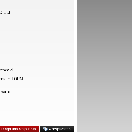
LO QUE
resca el
para el FORM
 por su
Tengo una respuesta
4 respuestas