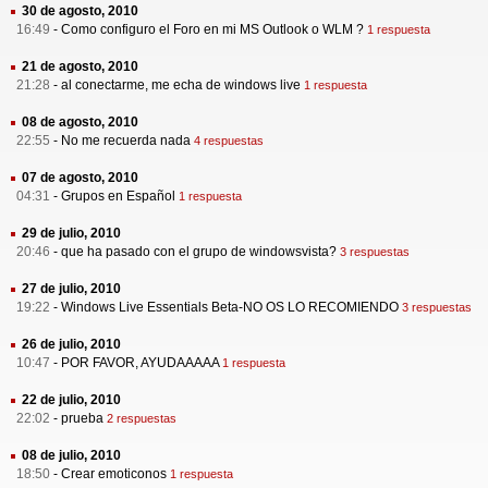
30 de agosto, 2010
16:49
-
Como configuro el Foro en mi MS Outlook o WLM ?
1 respuesta
21 de agosto, 2010
21:28
-
al conectarme, me echa de windows live
1 respuesta
08 de agosto, 2010
22:55
-
No me recuerda nada
4 respuestas
07 de agosto, 2010
04:31
-
Grupos en Español
1 respuesta
29 de julio, 2010
20:46
-
que ha pasado con el grupo de windowsvista?
3 respuestas
27 de julio, 2010
19:22
-
Windows Live Essentials Beta-NO OS LO RECOMIENDO
3 respuestas
26 de julio, 2010
10:47
-
POR FAVOR, AYUDAAAAA
1 respuesta
22 de julio, 2010
22:02
-
prueba
2 respuestas
08 de julio, 2010
18:50
-
Crear emoticonos
1 respuesta