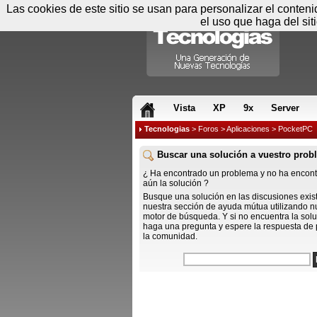
Las cookies de este sitio se usan para personalizar el conten
el uso que haga del sit
RSS & JS
Vista
XP
9x
Server
Tecnologias
>
Foros
>
Aplicaciones
> PocketPC
Buscar una solución a vuestro prob
¿ Ha encontrado un problema y no ha encon
aún la solución ?
Busque una solución en las discusiones exis
nuestra sección de ayuda mútua utilizando n
motor de búsqueda. Y si no encuentra la solu
haga una pregunta y espere la respuesta de 
la comunidad.