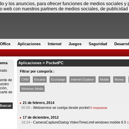
Jueves
ido y los anuncios, para ofrecer funciones de medios sociales y
io web con nuestros partners de medios sociales, de publicidad 
Office
Aplicaciones
Internet
Juegos
Seguridad
Desarro
lema
Aplicaciones > PocketPC
trado
Filtrar por categoría :
CRM
Encarta
Exchange
Internet Explorer
Mobile
Money
tente de
uestro
ción,
Windows Media
parte de
21 de febrero, 2014
00:06
-
Webservice se cuelga desde pocket
0 respuesta
17 de diciembre, 2012
16:24
-
CameraCaptureDialog VideoTimeLimit windows mobile 6.5
1