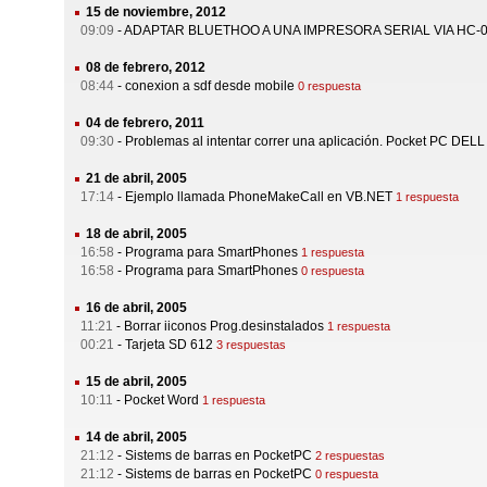
15 de noviembre, 2012
09:09
-
ADAPTAR BLUETHOO A UNA IMPRESORA SERIAL VIA HC-
08 de febrero, 2012
08:44
-
conexion a sdf desde mobile
0 respuesta
04 de febrero, 2011
09:30
-
Problemas al intentar correr una aplicación. Pocket PC DEL
21 de abril, 2005
17:14
-
Ejemplo llamada PhoneMakeCall en VB.NET
1 respuesta
18 de abril, 2005
16:58
-
Programa para SmartPhones
1 respuesta
16:58
-
Programa para SmartPhones
0 respuesta
16 de abril, 2005
11:21
-
Borrar iiconos Prog.desinstalados
1 respuesta
00:21
-
Tarjeta SD 612
3 respuestas
15 de abril, 2005
10:11
-
Pocket Word
1 respuesta
14 de abril, 2005
21:12
-
Sistems de barras en PocketPC
2 respuestas
21:12
-
Sistems de barras en PocketPC
0 respuesta