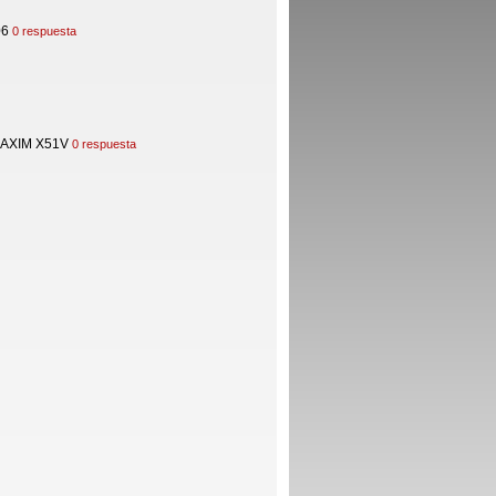
06
0 respuesta
L AXIM X51V
0 respuesta