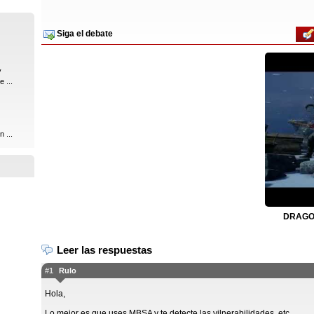
Siga el debate
y
 ...
 ...
DRAGON
Leer las respuestas
#1
Rulo
Hola,
Lo mejor es que uses MBSA y te detecte las vilnerabilidades, etc