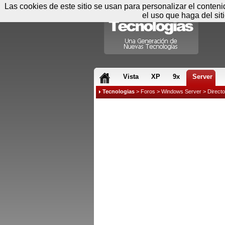
Las cookies de este sitio se usan para personalizar el conten
el uso que haga del sit
RSS & JS
Vista
XP
9x
Server
Tecnologias
>
Foros
>
Windows Server
>
Directo