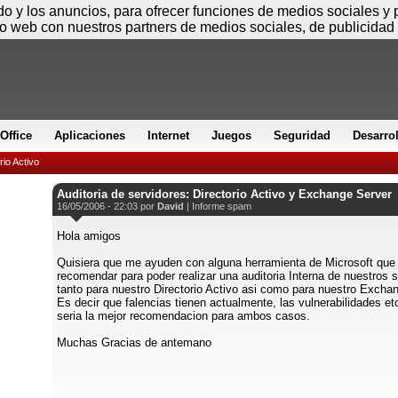
Sábado
ido y los anuncios, para ofrecer funciones de medios sociales y
io web con nuestros partners de medios sociales, de publicidad 
Office
Aplicaciones
Internet
Juegos
Seguridad
Desarro
rio Activo
Auditoria de servidores: Directorio Activo y Exchange Server
16/05/2006 - 22:03 por
David
|
Informe spam
Hola amigos
Quisiera que me ayuden con alguna herramienta de Microsoft qu
recomendar para poder realizar una auditoria Interna de nuestros 
tanto para nuestro Directorio Activo asi como para nuestro Excha
Es decir que falencias tienen actualmente, las vulnerabilidades et
seria la mejor recomendacion para ambos casos.
Muchas Gracias de antemano