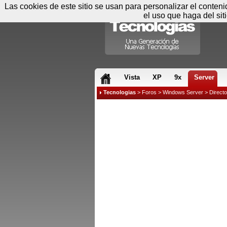
Las cookies de este sitio se usan para personalizar el conten
el uso que haga del sit
RSS & JS
Vista
XP
9x
Server
Tecnologias
>
Foros
>
Windows Server
>
Directo