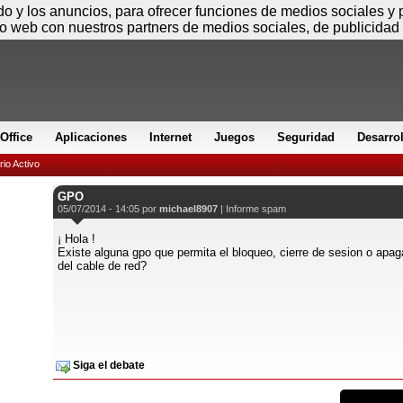
Sábado
ido y los anuncios, para ofrecer funciones de medios sociales y
io web con nuestros partners de medios sociales, de publicidad 
Office
Aplicaciones
Internet
Juegos
Seguridad
Desarro
rio Activo
GPO
05/07/2014 - 14:05 por
michael8907
|
Informe spam
¡ Hola !
Existe alguna gpo que permita el bloqueo, cierre de sesion o ap
del cable de red?
Siga el debate