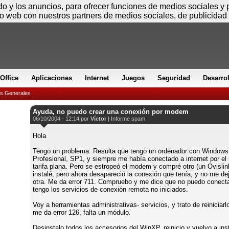
Sábado
ido y los anuncios, para ofrecer funciones de medios sociales y
io web con nuestros partners de medios sociales, de publicidad 
Office
Aplicaciones
Internet
Juegos
Seguridad
Desarro
es Generales
Ayuda, no puedo crear una conexión por modem
06/10/2004 - 12:14 por
Víctor
|
Informe spam
Hola
Tengo un problema. Resulta que tengo un ordenador con Window
Profesional, SP1, y siempre me había conectado a internet por e
tarifa plana. Pero se estropeó el modem y compré otro (un Ovislin
instalé, pero ahora desapareció la conexión que tenía, y no me dej
otra. Me da error 711. Compruebo y me dice que no puedo conect
tengo los servicios de conexión remota no iniciados.
Voy a herramientas administrativas- servicios, y trato de reiniciarl
me da error 126, falta un módulo.
Desinstalo todos los accesorios del WinXP, reinicio y vuelvo a inst