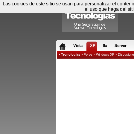
Las cookies de este sitio se usan para personalizar el conten
el uso que haga del sit
RSS & JS
Vista
XP
9x
Server
Tecnologias
>
Foros
>
Windows XP
>
Discusion