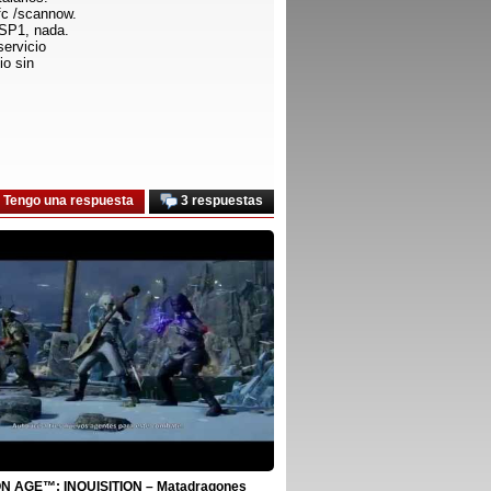
fc /scannow.
 SP1, nada.
servicio
io sin
Tengo una respuesta
3 respuestas
 AGE™: INQUISITION – Matadragones