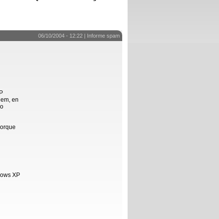
06/10/2004 - 12:22 |
Informe spam
XP
dem, en
Lo
porque
ndows XP