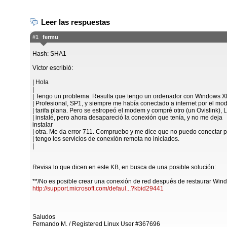
Leer las respuestas
#1
fermu
Hash: SHA1
Víctor escribió:
| Hola
|
| Tengo un problema. Resulta que tengo un ordenador con Windows 
| Profesional, SP1, y siempre me había conectado a internet por el mo
| tarifa plana. Pero se estropeó el modem y compré otro (un Ovislink), 
| instalé, pero ahora desapareció la conexión que tenía, y no me deja
instalar
| otra. Me da error 711. Compruebo y me dice que no puedo conectar 
| tengo los servicios de conexión remota no iniciados.
|
Revisa lo que dicen en este KB, en busca de una posible solución:
**/No es posible crear una conexión de red después de restaurar Wi
http://support.microsoft.com/defaul...?kbid29441
Saludos
Fernando M. / Registered Linux User #367696