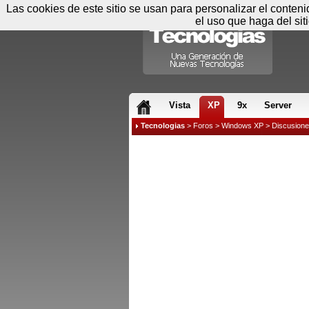
Las cookies de este sitio se usan para personalizar el conten
el uso que haga del sit
RSS & JS
Vista
XP
9x
Server
Tecnologias
>
Foros
>
Windows XP
>
Discusion