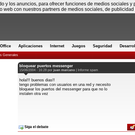
Sábado
ido y los anuncios, para ofrecer funciones de medios sociales y
io web con nuestros partners de medios sociales, de publicidad 
Office
Aplicaciones
Internet
Juegos
Seguridad
Desarro
es Generales
bloquear puertos messenger
15/06/2004 - 16:28 por
juan marcano
|
Informe spam
hola!!! buenos dias!!
tengo problemas con usuarios en una red y necesito
bloquear los puertos del messenger para que no lo
instalen otra vez
Siga el debate