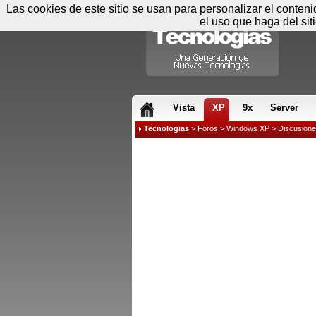
Las cookies de este sitio se usan para personalizar el conten
el uso que haga del sit
RSS & JS
Vista
XP
9x
Server
Tecnologias
>
Foros
>
Windows XP
>
Discusion