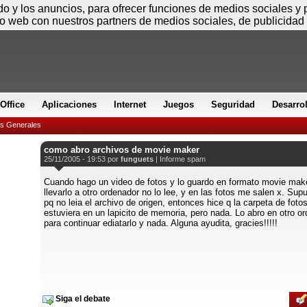
Sábado
ido y los anuncios, para ofrecer funciones de medios sociales y
io web con nuestros partners de medios sociales, de publicidad 
Office
Aplicaciones
Internet
Juegos
Seguridad
Desarro
es Generales
como abro archivos de movie maker
25/11/2005 - 19:53 por
funguets
|
Informe spam
Cuando hago un video de fotos y lo guardo en formato movie make
llevarlo a otro ordenador no lo lee, y en las fotos me salen x. Sup
pq no leia el archivo de origen, entonces hice q la carpeta de foto
estuviera en un lapicito de memoria, pero nada. Lo abro en otro o
para continuar ediatarlo y nada. Alguna ayudita, gracies!!!!!
Siga el debate