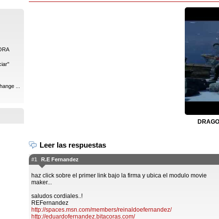
ORA
iar"
hange ...
DRAGON
Leer las respuestas
#1
R.E Fernandez
haz click sobre el primer link bajo la firma y ubica el modulo movie
maker...
saludos cordiales..!
REFernandez
http://spaces.msn.com/members/reinaldoefernandez/
http://eduardofernandez.bitacoras.com/