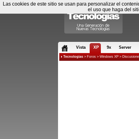
Las cookies de este sitio se usan para personalizar el conten
el uso que haga del sit
RSS & JS
Vista
XP
9x
Server
Tecnologias
>
Foros
>
Windows XP
>
Discusion