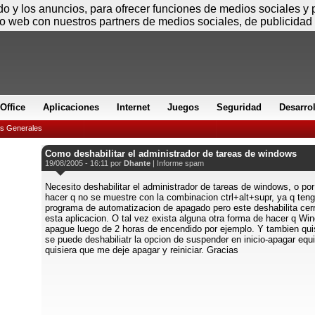
Sábado
ido y los anuncios, para ofrecer funciones de medios sociales y
io web con nuestros partners de medios sociales, de publicidad 
Office
Aplicaciones
Internet
Juegos
Seguridad
Desarro
es Generales
Como deshabilitar el administrador de tareas de windows
19/08/2005 - 16:11 por
Dhante
|
Informe spam
Necesito deshabilitar el administrador de tareas de windows, o po
hacer q no se muestre con la combinacion ctrl+alt+supr, ya q ten
programa de automatizacion de apagado pero este deshabilita cer
esta aplicacion. O tal vez exista alguna otra forma de hacer q Wi
apague luego de 2 horas de encendido por ejemplo. Y tambien quis
se puede deshabiliatr la opcion de suspender en inicio-apagar equi
quisiera que me deje apagar y reiniciar. Gracias