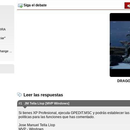
Siga el debate
ORA
iar"
hange ...
DRAGON
Leer las respuestas
#1
JM Tella Llop [MVP Windows]
Si tienes XP Profesional, ejecuta GPEDIT.MSC y podrás establecer las
politicas para las funciones que has comentado.
Jose Manuel Tella Llop
MVP - Windows