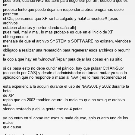
pues bien, cuando NAV los abre para fisgonear por alli, debido a que es
un
proceso lento que puede dejar sin responder a otros programas suele
pasr con
el OE, pensamos que XP se ha colgado y hala! a resetear!! [esos
archivos
estaban abiertos y norton dando caña alli]
pues mal, mal y mal, lo mas probable es que en el inicio de XP
obtengamos el
mensaje de que el archivo SYSTEM o SOFTWARE no existen, viendose
uno
obligado a realizar una reparación para regenerar esos archivos o recurrir
a
la copia que hay en \windows\Repair para dejar las cosas en su sitio
si os pasa esto no debe cundir el pánico, hay que pulsar Ctrl Alt-Supr
(conocido por CAS) y desde el administrador de tareas matar ya sea la
aplicacion que no responde o matar al NAV ( es lo mas recomendable)
esta experiencia la adquirí durante el uso de NAV2001 y 2002 durante la
beta
de XP
repito que en 2003 tambien ocurre, lo malo es que no ves que archivo
está
siendo testeado y ahi la gente cae de 4 patas
ya no entro en si come recursos ni nada de eso, solo cuento uno de los
males
que causa