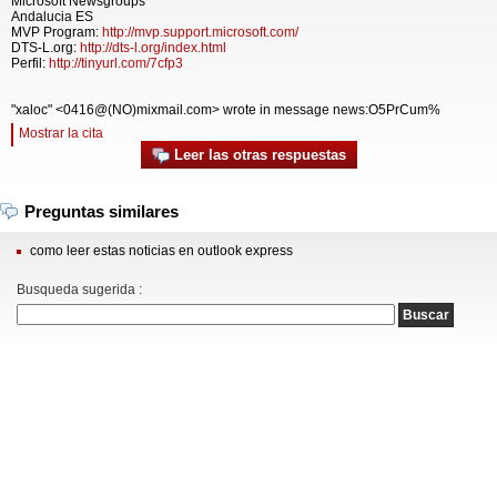
Microsoft Newsgroups
Andalucia ES
MVP Program:
http://mvp.support.microsoft.com/
DTS-L.org:
http://dts-l.org/index.html
Perfil:
http://tinyurl.com/7cfp3
"xaloc" <0416@(NO)mixmail.com> wrote in message news:O5PrCum%
Mostrar la cita
Leer las otras respuestas
Preguntas similares
como leer estas noticias en outlook express
Busqueda sugerida :