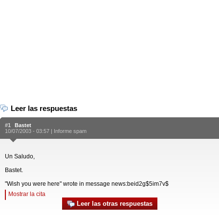
Leer las respuestas
#1
Bastet
10/07/2003 - 03:57 |
Informe spam
Un Saludo,
Bastet.
"Wish you were here" wrote in message news:beid2g$5im7v$
Mostrar la cita
Leer las otras respuestas