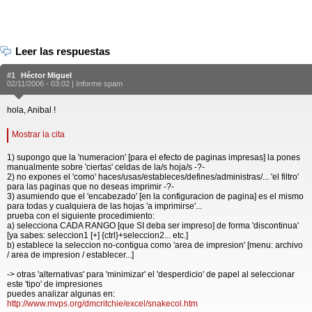
Leer las respuestas
#1
Héctor Miguel
02/11/2006 - 03:02 |
Informe spam
hola, Anibal !
Mostrar la cita
1) supongo que la 'numeracion' [para el efecto de paginas impresas] la pones
manualmente sobre 'ciertas' celdas de la/s hoja/s -?-
2) no expones el 'como' haces/usas/estableces/defines/administras/... 'el filtro'
para las paginas que no deseas imprimir -?-
3) asumiendo que el 'encabezado' [en la configuracion de pagina] es el mismo
para todas y cualquiera de las hojas 'a imprimirse'...
prueba con el siguiente procedimiento:
a) selecciona CADA RANGO [que SI deba ser impreso] de forma 'discontinua'
[ya sabes: seleccion1 [+] {ctrl}+seleccion2... etc.]
b) establece la seleccion no-contigua como 'area de impresion' [menu: archivo
/ area de impresion / establecer...]
-> otras 'alternativas' para 'minimizar' el 'desperdicio' de papel al seleccionar
este 'tipo' de impresiones
puedes analizar algunas en:
http://www.mvps.org/dmcritchie/excel/snakecol.htm