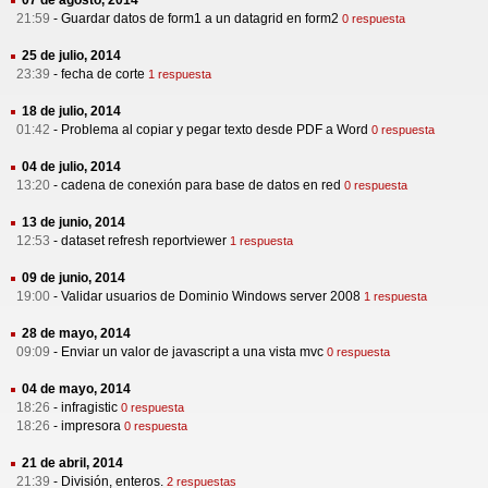
07 de agosto, 2014
21:59
-
Guardar datos de form1 a un datagrid en form2
0 respuesta
25 de julio, 2014
23:39
-
fecha de corte
1 respuesta
18 de julio, 2014
01:42
-
Problema al copiar y pegar texto desde PDF a Word
0 respuesta
04 de julio, 2014
13:20
-
cadena de conexión para base de datos en red
0 respuesta
13 de junio, 2014
12:53
-
dataset refresh reportviewer
1 respuesta
09 de junio, 2014
19:00
-
Validar usuarios de Dominio Windows server 2008
1 respuesta
28 de mayo, 2014
09:09
-
Enviar un valor de javascript a una vista mvc
0 respuesta
04 de mayo, 2014
18:26
-
infragistic
0 respuesta
18:26
-
impresora
0 respuesta
21 de abril, 2014
21:39
-
División, enteros.
2 respuestas