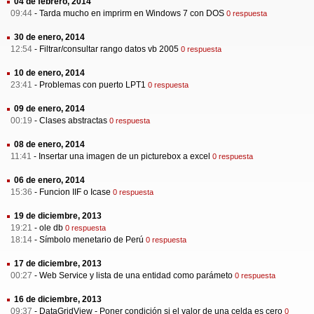
04 de febrero, 2014
09:44
-
Tarda mucho en imprirm en Windows 7 con DOS
0 respuesta
30 de enero, 2014
12:54
-
Filtrar/consultar rango datos vb 2005
0 respuesta
10 de enero, 2014
23:41
-
Problemas con puerto LPT1
0 respuesta
09 de enero, 2014
00:19
-
Clases abstractas
0 respuesta
08 de enero, 2014
11:41
-
Insertar una imagen de un picturebox a excel
0 respuesta
06 de enero, 2014
15:36
-
Funcion IIF o Icase
0 respuesta
19 de diciembre, 2013
19:21
-
ole db
0 respuesta
18:14
-
Símbolo menetario de Perú
0 respuesta
17 de diciembre, 2013
00:27
-
Web Service y lista de una entidad como parámeto
0 respuesta
16 de diciembre, 2013
09:37
-
DataGridView - Poner condición si el valor de una celda es cero
0