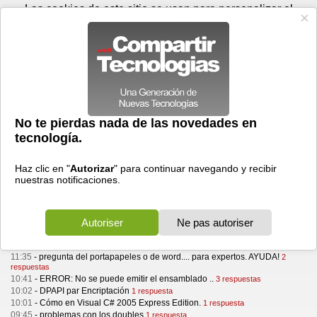
Viernes 07 de agosto - 19:36
Registrar
Conectar
Las cookies de este sitio se usan para personalizar el
contenido y los anuncios, para ofrecer funciones de medios
sociales y para analizar el tráfico. Además, compartimos
información sobre el uso que haga del sitio web con nuestros
partners de medios sociales, de publicidad y de análisis
web.
OK
Foros
Prensa
Videos
Tecnologias
>
Foros
> Desarrollo
Desarrollo
Hacer una pregunta
Filtrar por categoría :
Active X
Aplicaciones Moviles
ASP
C Sharp
Discusiones Generales
Dotnet
Java
Visual Basic
Visual C
Visual Foxpro
Visual studio
Webmaster
XML
10 de noviembre, 2005
11:35
-
pregunta del portapapeles o de word.... para expertos. AYUDA!
2
respuestas
10:41
-
ERROR: No se puede emitir el ensamblado ..
3 respuestas
10:02
-
DPAPI par Encriptación
1 respuesta
10:01
-
Cómo en Visual C# 2005 Express Edition.
1 respuesta
09:45
-
problemas con los doubles
1 respuesta