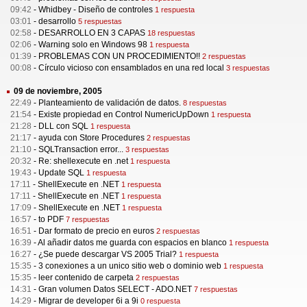
09:42
-
Whidbey - Diseño de controles
1 respuesta
03:01
-
desarrollo
5 respuestas
02:58
-
DESARROLLO EN 3 CAPAS
18 respuestas
02:06
-
Warning solo en Windows 98
1 respuesta
01:39
-
PROBLEMAS CON UN PROCEDIMIENTO!!
2 respuestas
00:08
-
Círculo vicioso con ensamblados en una red local
3 respuestas
09 de noviembre, 2005
22:49
-
Planteamiento de validación de datos.
8 respuestas
21:54
-
Existe propiedad en Control NumericUpDown
1 respuesta
21:28
-
DLL con SQL
1 respuesta
21:17
-
ayuda con Store Procedures
2 respuestas
21:10
-
SQLTransaction error...
3 respuestas
20:32
-
Re: shellexecute en .net
1 respuesta
19:43
-
Update SQL
1 respuesta
17:11
-
ShellExecute en .NET
1 respuesta
17:11
-
ShellExecute en .NET
1 respuesta
17:09
-
ShellExecute en .NET
1 respuesta
16:57
-
to PDF
7 respuestas
16:51
-
Dar formato de precio en euros
2 respuestas
16:39
-
Al añadir datos me guarda con espacios en blanco
1 respuesta
16:27
-
¿Se puede descargar VS 2005 Trial?
1 respuesta
15:35
-
3 conexiones a un unico sitio web o dominio web
1 respuesta
15:35
-
leer contenido de carpeta
2 respuestas
14:31
-
Gran volumen Datos SELECT - ADO.NET
7 respuestas
14:29
-
Migrar de developer 6i a 9i
0 respuesta