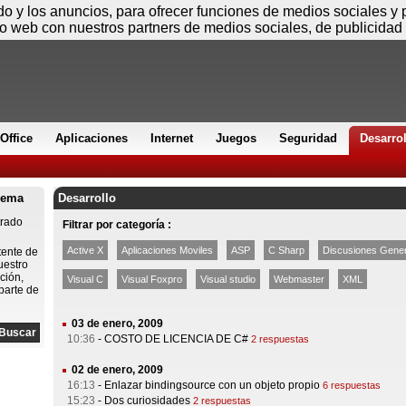
Viernes
ido y los anuncios, para ofrecer funciones de medios sociales y
io web con nuestros partners de medios sociales, de publicidad 
Office
Aplicaciones
Internet
Juegos
Seguridad
Desarro
lema
Desarrollo
trado
Filtrar por categoría :
Active X
Aplicaciones Moviles
ASP
C Sharp
Discusiones Gene
tente de
uestro
ción,
Visual C
Visual Foxpro
Visual studio
Webmaster
XML
parte de
03 de enero, 2009
10:36
-
COSTO DE LICENCIA DE C#
2 respuestas
02 de enero, 2009
16:13
-
Enlazar bindingsource con un objeto propio
6 respuestas
15:23
-
Dos curiosidades
2 respuestas