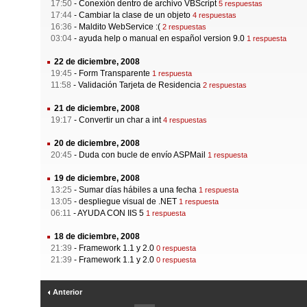
17:50
-
Conexión dentro de archivo VBScript
5 respuestas
17:44
-
Cambiar la clase de un objeto
4 respuestas
16:36
-
Maldito WebService :(
2 respuestas
03:04
-
ayuda help o manual en español version 9.0
1 respuesta
22 de diciembre, 2008
19:45
-
Form Transparente
1 respuesta
11:58
-
Validación Tarjeta de Residencia
2 respuestas
21 de diciembre, 2008
19:17
-
Convertir un char a int
4 respuestas
20 de diciembre, 2008
20:45
-
Duda con bucle de envío ASPMail
1 respuesta
19 de diciembre, 2008
13:25
-
Sumar días hábiles a una fecha
1 respuesta
13:05
-
despliegue visual de .NET
1 respuesta
06:11
-
AYUDA CON IIS 5
1 respuesta
18 de diciembre, 2008
21:39
-
Framework 1.1 y 2.0
0 respuesta
21:39
-
Framework 1.1 y 2.0
0 respuesta
Anterior