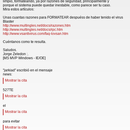
limpio, formateando, ya por razones de seguridad, principalmente y
porque el sistema puede quedar inestable, como parece ser tu caso.
Mira estos artículos:
Unas cuantas razones para FORMATEAR despuéss de haber tenido el virus
Blaster
http://www.multingles.net/docs/razones.htm
http://www.multingles.net/docs/rpc.htm
http://www.vsantivirus.com/faq-lovsan.htm
Cuéntanos como te resulta.
Saludos.
Jorge Zeledon :.
[MS MVP Windows - IE/OE]
"jarkiad" escribió en el mensaje
news:
Mostrar la cita
527TE
Mostrar la cita
el
Mostrar la cita
para evitar
Mostrar la cita