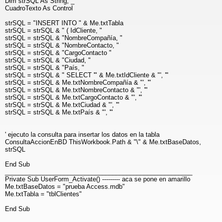
Dim strSQL As String, _
CuadroTexto As Control
strSQL = "INSERT INTO " & Me.txtTabla
strSQL = strSQL & " ( IdCliente, "
strSQL = strSQL & "NombreCompañía, "
strSQL = strSQL & "NombreContacto, "
strSQL = strSQL & "CargoContacto "
strSQL = strSQL & "Ciudad, "
strSQL = strSQL & "País, "
strSQL = strSQL & " SELECT '" & Me.txtIdCliente & "', '"
strSQL = strSQL & Me.txtNombreCompañía & "', '"
strSQL = strSQL & Me.txtNombreContacto & "', '"
strSQL = strSQL & Me.txtCargoContacto & "', '"
strSQL = strSQL & Me.txtCiudad & "', '"
strSQL = strSQL & Me.txtPaís & "', '"
' ejecuto la consulta para insertar los datos en la tabla
ConsultaAccionEnBD ThisWorkbook.Path & "\" & Me.txtBaseDatos,
strSQL
End Sub
______________________________________________________
Private Sub UserForm_Activate() --------- aca se pone en amarillo
Me.txtBaseDatos = "prueba Access.mdb"
Me.txtTabla = "tblClientes"
End Sub