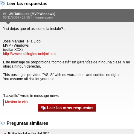
Leer las respuestas
#1
JM Tella Llop [MVP Windows]
06/11/2004 - 17:55 |
Informe spam
Y si dejas que el asistente la instale?..
Jose Manuel Tella Llop
MVP - Windows
(quitar XXX)
http://www.multingles.net/jmt.htm
Este mensaje se proporciona "como está" sin garantías de ninguna clase, y no
otorga ningún derecho.
This posting is provided "AS IS" with no warranties, and confers no rights.
You assume all risk for your use.
"Lazarillo" wrote in message news:
Mostrar la cita
Leer las otras respuestas
Preguntas similares
Evitar instalación del SP2