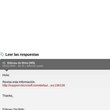
Leer las respuestas
#1
Edirceu de Brito [MS]
09/11/2004 - 02:41 |
Informe spam
Hola:
Revisa esta información.
http://support.microsoft.com/defaul...;es;196136
Thanks,
Edirceu De Brito,