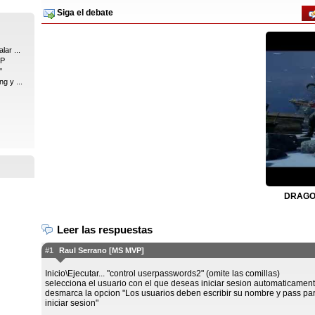
Siga el debate
lar ...
XP
"
g y ...
DRAGON
Leer las respuestas
#1
Raul Serrano [MS MVP]
Inicio\Ejecutar... "control userpasswords2" (omite las comillas)
selecciona el usuario con el que deseas iniciar sesion automaticament
desmarca la opcion "Los usuarios deben escribir su nombre y pass pa
iniciar sesion"