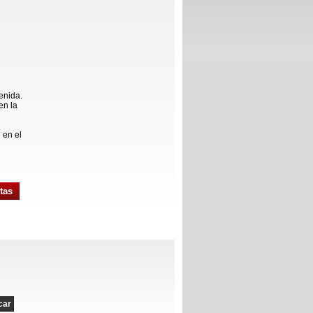
enida.
en la
 en el
tas