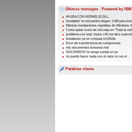
Últimos mensajes - Powered by IBM
AYUDA CON KERNEL32.DLL.
Instalador no encuentra ningun .CAB para insta
Eliminar instalaciónes repetidas de Windows 
Como quitar icono de red vieja en "Toda la red
problema con impr stylus c45 me dice searchin
instalacion xp en compaq sr1002la
Error de transferencia de componente
mis documentos funciona mal
SOCORRO!!! no tengo sonido en pc
no puedo hacer nada con el raton ni con el ...
Palabras claves