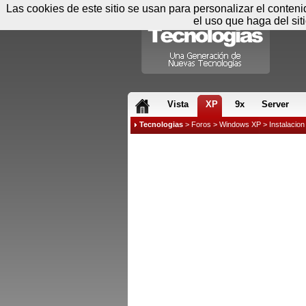
Las cookies de este sitio se usan para personalizar el conten
el uso que haga del sit
RSS & JS
Vista
XP
9x
Server
Tecnologias
>
Foros
>
Windows XP
>
Instalacion