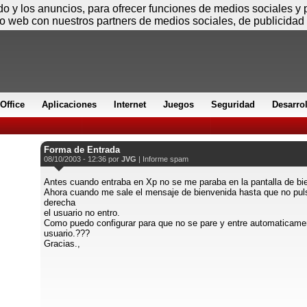
Jueves
ido y los anuncios, para ofrecer funciones de medios sociales y
io web con nuestros partners de medios sociales, de publicidad 
Office
Aplicaciones
Internet
Juegos
Seguridad
Desarro
Forma de Entrada
08/10/2003 - 12:36 por
JVG
|
Informe spam
Antes cuando entraba en Xp no se me paraba en la pantalla de bi
Ahora cuando me sale el mensaje de bienvenida hasta que no pul
derecha
el usuario no entro.
Como puedo configurar para que no se pare y entre automaticame
usuario.???
Gracias.,