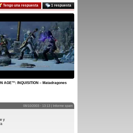
Tengo una respuesta
1 respuesta
 AGE™: INQUISITION – Matadragones
08/10/2003 - 13:13 |
Informe spam
e y
ra