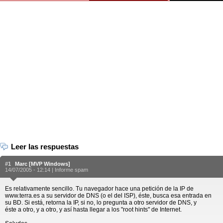
Leer las respuestas
#1
Marc [MVP Windows]
14/07/2005 - 12:14 |
Informe spam
Es relativamente sencillo. Tu navegador hace una petición de la IP de
www.terra.es a su servidor de DNS (o el del ISP), éste, busca esa entrada en
su BD. Si está, retorna la IP, si no, lo pregunta a otro servidor de DNS, y
éste a otro, y a otro, y así hasta llegar a los "root hints" de Internet.