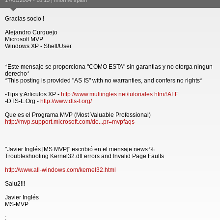
17/01/2004 - 18:15 |
Informe spam
Gracias socio !
Alejandro Curquejo
Microsoft MVP
Windows XP - Shell/User
*Este mensaje se proporciona "COMO ESTA" sin garantias y no otorga ningun
derecho*
*This posting is provided "AS IS" with no warranties, and confers no rights*
-Tips y Articulos XP -
http://www.multingles.net/tutoriales.htm#ALE
-DTS-L.Org -
http://www.dts-l.org/
Que es el Programa MVP (Most Valuable Professional)
http://mvp.support.microsoft.com/de...pr=mvpfaqs
"Javier Inglés [MS MVP]" escribió en el mensaje news:%
Troubleshooting Kernel32.dll errors and Invalid Page Faults
http://www.all-windows.com/kernel32.html
Salu2!!!
Javier Inglés
MS-MVP
: