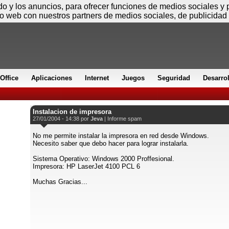
Sábado
ido y los anuncios, para ofrecer funciones de medios sociales y
io web con nuestros partners de medios sociales, de publicidad 
Office
Aplicaciones
Internet
Juegos
Seguridad
Desarro
Instalacion de impresora
27/01/2004 - 14:38 por
Jeva
|
Informe spam
No me permite instalar la impresora en red desde Windows.
Necesito saber que debo hacer para lograr instalarla.
Sistema Operativo: Windows 2000 Proffesional.
Impresora: HP LaserJet 4100 PCL 6
Muchas Gracias...