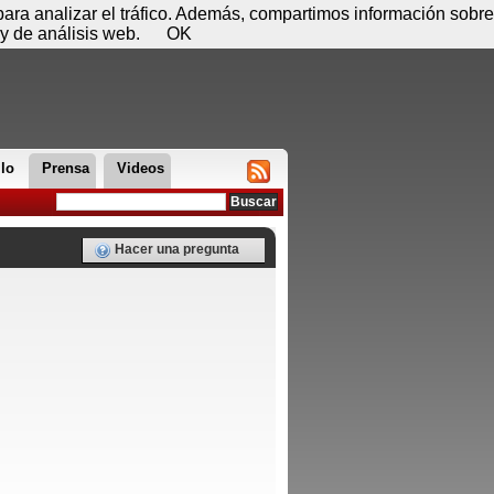
 08 de agosto - 07:37
Registrar
Conectar
 para analizar el tráfico. Además, compartimos información sobre
y de análisis web.
OK
llo
Prensa
Videos
Hacer una pregunta