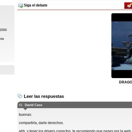
Siga el debate
 2000
ota
DRAGON
Leer las respuestas
#1
David Caso
buenas:
compartirla, darle derechos.
ahh, y tener los drivers correctos, te recomiendo que pases por la we