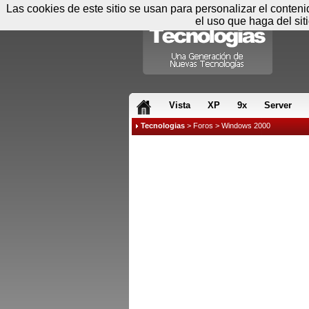
Las cookies de este sitio se usan para personalizar el conten
el uso que haga del sit
RSS & JS
Vista
XP
9x
Server
Tecnologias
>
Foros
>
Windows 2000