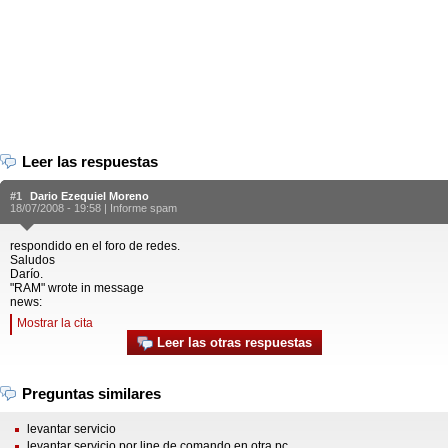
Leer las respuestas
#1
Dario Ezequiel Moreno
18/07/2008 - 19:58 |
Informe spam
respondido en el foro de redes.
Saludos
Darío.
"RAM" wrote in message
news:
Mostrar la cita
Leer las otras respuestas
Preguntas similares
levantar servicio
levantar servicio por line de comando en otra pc