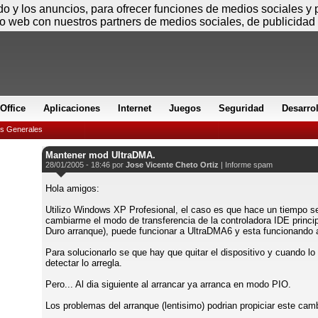
Sábado
ido y los anuncios, para ofrecer funciones de medios sociales y
io web con nuestros partners de medios sociales, de publicidad 
Office
Aplicaciones
Internet
Juegos
Seguridad
Desarro
es Generales
Mantener mod UltraDMA.
28/01/2005 - 18:46 por
Jose Vicente Cheto Ortiz
|
Informe spam
Hola amigos:
Utilizo Windows XP Profesional, el caso es que hace un tiempo 
cambiarme el modo de transferencia de la controladora IDE princip
Duro arranque), puede funcionar a UltraDMA6 y esta funcionando
Para solucionarlo se que hay que quitar el dispositivo y cuando lo
detectar lo arregla.
Pero... Al dia siguiente al arrancar ya arranca en modo PIO.
Los problemas del arranque (lentisimo) podrian propiciar este cam