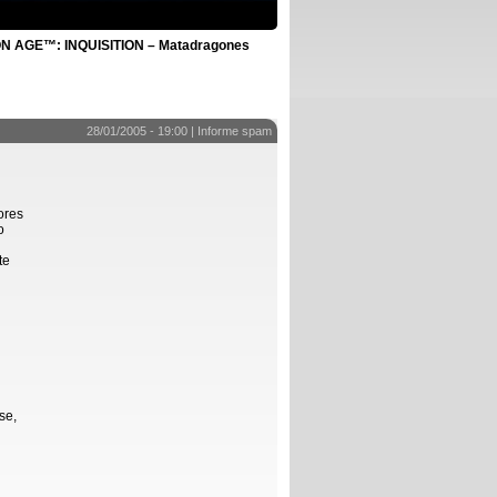
 AGE™: INQUISITION – Matadragones
28/01/2005 - 19:00 |
Informe spam
ores
o
te
se,