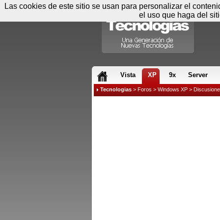
Las cookies de este sitio se usan para personalizar el conten
el uso que haga del sit
RSS & JS
Vista
XP
9x
Server
Tecnologias
>
Foros
>
Windows XP
>
Discusion