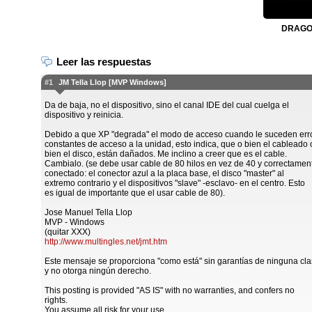
DRAGON
Leer las respuestas
#1
JM Tella Llop [MVP Windows]
Da de baja, no el dispositivo, sino el canal IDE del cual cuelga el
dispositivo y reinicia.
Debido a que XP "degrada" el modo de acceso cuando le suceden err
constantes de acceso a la unidad, esto indica, que o bien el cableado 
bien el disco, están dañados. Me inclino a creer que es el cable.
Cambialo. (se debe usar cable de 80 hilos en vez de 40 y correctamen
conectado: el conector azul a la placa base, el disco "master" al
extremo contrario y el dispositivos "slave" -esclavo- en el centro. Esto
es igual de importante que el usar cable de 80).
Jose Manuel Tella Llop
MVP - Windows
(quitar XXX)
http://www.multingles.net/jmt.htm
Este mensaje se proporciona "como está" sin garantías de ninguna cla
y no otorga ningún derecho.
This posting is provided "AS IS" with no warranties, and confers no
rights.
You assume all risk for your use.