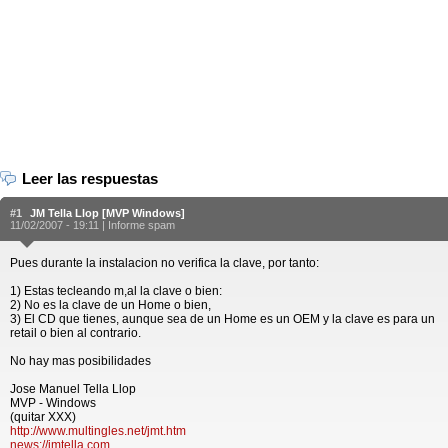
Leer las respuestas
#1
JM Tella Llop [MVP Windows]
11/02/2007 - 19:11 |
Informe spam
Pues durante la instalacion no verifica la clave, por tanto:
1) Estas tecleando m,al la clave o bien:
2) No es la clave de un Home o bien,
3) El CD que tienes, aunque sea de un Home es un OEM y la clave es para un
retail o bien al contrario.
No hay mas posibilidades
Jose Manuel Tella Llop
MVP - Windows
(quitar XXX)
http://www.multingles.net/jmt.htm
news://jmtella.com