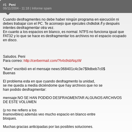
#1
Peni
06/11/2004 - 11:18 |
Informe spam
Cuando desfragmentes no debe haber ningún programa en ejecución ni
debes trabajar con el PC. Te aconsejo que ejecutes chdkdsk /f y después
intentes desfragmentar otra vez.
En cuanto a los espacios en blanco, es normal. NTFS no funciona igual que
FAT32 y lo que se hace es desfragmentar los archivos no el espacio ocupado
en disco.
Saludos. Peni
Para correo:
http://cerbermail.com/?h4s9sbNqzW
"Marc" escribió en el mensaje news:068401c4c3e7$9dbeb7c0$
Buenas
El problema esta en que cuando desfragmento la unidad,
se me queda a media diciéndome que hay archivos que no se
han podido desfragmentar:
mensaje:NO SE HAN PODIDO DESFRAGMENTAR ALGUNOS ARCHIVOS
DE ESTE VOLUMEN
(y no me refiero a los
Inamovibles) además veo mucho espacio en blanco entre
bloques.
Muchas gracias anticipadas por las posibles soluciones.