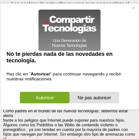
Sábado 08 de agosto - 00:25
Registrar
Conectar
Las cookies de este sitio se usan para personalizar el
contenido y los anuncios, para ofrecer funciones de medios
sociales y para analizar el tráfico. Además, compartimos
información sobre el uso que haga del sitio web con nuestros
partners de medios sociales, de publicidad y de análisis
web.
OK
Foros
Prensa
Videos
Tecnologias
>
Foros
>
Windows XP
>
Discusiones
(OT) ¿Es su hijo un hacker?
Generales
04/09/2004 - 21:58 por
Caronte
|
Informe spam
http://internet-hackers.bestfamilysite.com/
Os hago un copy&paste aunque aconsejo leerlo del enlace, ya que
incluye
enlaces en las palabras claves a estudios y demás que avalan lo que
dice.
Hacking en Internet. Guía para padres
Como padres en el mundo de las nuevas tecnologías, debemos estar
alerta
frente a los peligros que Internet puede suponer para nuestros hijos.
Algunos como los Pedofilos o las Webs de contenido violento o
pornográfico , ya son tenidas en cuenta por la mayoría de padres con
hijos que navegan por Internet. Sin embargo otro tipo de amenazas como
el