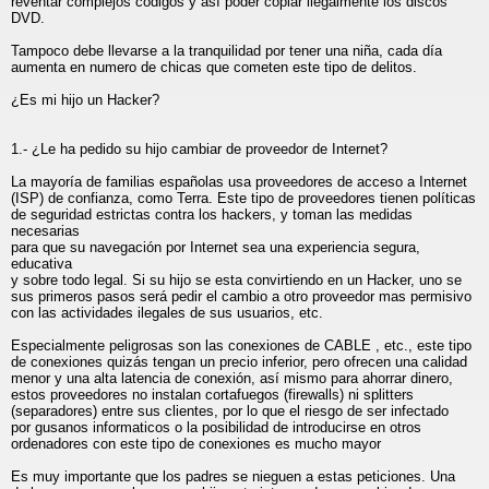
reventar complejos códigos y así poder copiar ilegalmente los discos
DVD.
Tampoco debe llevarse a la tranquilidad por tener una niña, cada día
aumenta en numero de chicas que cometen este tipo de delitos.
¿Es mi hijo un Hacker?
1.- ¿Le ha pedido su hijo cambiar de proveedor de Internet?
La mayoría de familias españolas usa proveedores de acceso a Internet
(ISP) de confianza, como Terra. Este tipo de proveedores tienen políticas
de seguridad estrictas contra los hackers, y toman las medidas
necesarias
para que su navegación por Internet sea una experiencia segura,
educativa
y sobre todo legal. Si su hijo se esta convirtiendo en un Hacker, uno se
sus primeros pasos será pedir el cambio a otro proveedor mas permisivo
con las actividades ilegales de sus usuarios, etc.
Especialmente peligrosas son las conexiones de CABLE , etc., este tipo
de conexiones quizás tengan un precio inferior, pero ofrecen una calidad
menor y una alta latencia de conexión, así mismo para ahorrar dinero,
estos proveedores no instalan cortafuegos (firewalls) ni splitters
(separadores) entre sus clientes, por lo que el riesgo de ser infectado
por gusanos informaticos o la posibilidad de introducirse en otros
ordenadores con este tipo de conexiones es mucho mayor
Es muy importante que los padres se nieguen a estas peticiones. Una