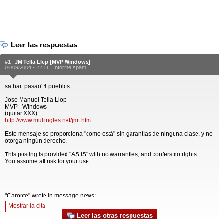
Leer las respuestas
#1
JM Tella Llop [MVP Windows]
04/09/2004 - 22:11 |
Informe spam
sa han pasao' 4 pueblos
Jose Manuel Tella Llop
MVP - Windows
(quitar XXX)
http://www.multingles.net/jmt.htm
Este mensaje se proporciona "como está" sin garantías de ninguna clase, y no
otorga ningún derecho.
This posting is provided "AS IS" with no warranties, and confers no rights.
You assume all risk for your use.
"Caronte" wrote in message news:
Mostrar la cita
Leer las otras respuestas