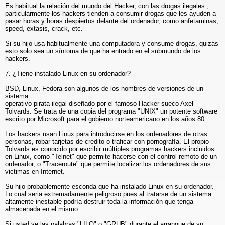
Es habitual la relación del mundo del Hacker, con las drogas ilegales ,
particularmente los hackers tienden a consumir drogas que les ayuden a
pasar horas y horas despiertos delante del ordenador, como anfetaminas,
speed, extasis, crack, etc.
Si su hijo usa habitualmente una computadora y consume drogas, quizás
esto solo sea un síntoma de que ha entrado en el submundo de los
hackers.
7. ¿Tiene instalado Linux en su ordenador?
BSD, Linux, Fedora son algunos de los nombres de versiones de un
sistema
operativo pirata ilegal diseñado por el famoso Hacker sueco Axel
Tolvards. Se trata de una copia del programa "UNIX" un potente software
escrito por Microsoft para el gobierno norteamericano en los años 80.
Los hackers usan Linux para introducirse en los ordenadores de otras
personas, robar tarjetas de credito o traficar con pornografía. El propio
Tolvards es conocido por escribir múltiples programas hackers incluidos
en Linux, como "Telnet" que permite hacerse con el control remoto de un
ordenador, o "Traceroute" que permite localizar los ordenadores de sus
victimas en Internet.
Su hijo probablemente esconda que ha instalado Linux en su ordenador.
Lo cual seria extremadamente peligroso pues al tratarse de un sistema
altamente inestable podría destruir toda la información que tenga
almacenada en el mismo.
Si usted ve las palabras "LILO" o "GRUB" durante el arranque de su