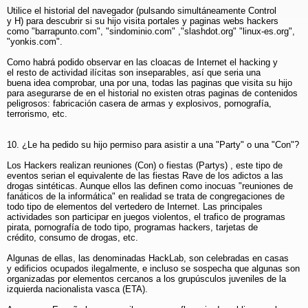
Utilice el historial del navegador (pulsando simultáneamente Control
y H) para descubrir si su hijo visita portales y paginas webs hackers
como "barrapunto.com", "sindominio.com" ,"slashdot.org" "linux-es.org",
"yonkis.com".
Como habrá podido observar en las cloacas de Internet el hacking y
el resto de actividad ilícitas son inseparables, así que seria una
buena idea comprobar, una por una, todas las paginas que visita su hijo
para asegurarse de en el historial no existen otras paginas de contenidos
peligrosos: fabricación casera de armas y explosivos, pornografía,
terrorismo, etc.
10. ¿Le ha pedido su hijo permiso para asistir a una "Party" o una "Con"?
Los Hackers realizan reuniones (Con) o fiestas (Partys) , este tipo de
eventos serian el equivalente de las fiestas Rave de los adictos a las
drogas sintéticas. Aunque ellos las definen como inocuas "reuniones de
fanáticos de la informática" en realidad se trata de congregaciones de
todo tipo de elementos del vertedero de Internet. Las principales
actividades son participar en juegos violentos, el trafico de programas
pirata, pornografía de todo tipo, programas hackers, tarjetas de
crédito, consumo de drogas, etc.
Algunas de ellas, las denominadas HackLab, son celebradas en casas
y edificios ocupados ilegalmente, e incluso se sospecha que algunas son
organizadas por elementos cercanos a los grupúsculos juveniles de la
izquierda nacionalista vasca (ETA).