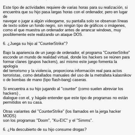
Este tipo de actividades requiere de varias horas para su realización, si
encuentra que su hijo pasa largas horas con el ordenador, pero en lugar
de
navegar o jugar a algún videogame, su pantalla solo se observan líneas
de texto sobre un fondo negro, sin ningún tipo de gráficos o imágenes,
como el que muestra un ordenador antes de arrancar windows, muy
posiblemente este realizando un ataque DOS.
6. ¿Juega su hijo al "CounterStrike"?
Bajo la apariencia de un juego de ordenador, el programa "CounterStrike"
esconde un mundo de realidad virtual, donde los hackers se reúnen para
formar clanes (grupos hackers), así mismo este juego fomenta la
apología
del terrorismo y la violencia, proporciona información real para actos
terroristas, como detallados manuales del uso de la metralleta kalasnikov
o de bombas de mano (tipo flash-bang) caseras.
Si encuentra a su hijo jugando al "counter" (como suelen abreviar los
hackers) ,
dialogue con el, y hágale entender que este tipo de programas no están
permitidos en su casa.
Otras variantes del "CounterStrike" (los llamados en la jerga hacker
MODS)
son los programas "Doom", "Ku-EIC" y el "Simms".
6. ¿Ha descubierto de su hijo consume drogas?