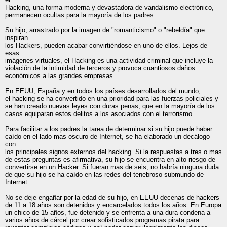
Hacking, una forma moderna y devastadora de vandalismo electrónico,
permanecen ocultas para la mayoría de los padres.
Su hijo, arrastrado por la imagen de "romanticismo" o "rebeldía" que
inspiran
los Hackers, pueden acabar convirtiéndose en uno de ellos. Lejos de
esas
imágenes virtuales, el Hacking es una actividad criminal que incluye la
violación de la intimidad de terceros y provoca cuantiosos daños
económicos a las grandes empresas.
En EEUU, España y en todos los países desarrollados del mundo,
el hacking se ha convertido en una prioridad para las fuerzas policiales y
se han creado nuevas leyes con duras penas, que en la mayoría de los
casos equiparan estos delitos a los asociados con el terrorismo.
Para facilitar a los padres la tarea de determinar si su hijo puede haber
caído en el lado mas oscuro de Internet, se ha elaborado un decálogo
con
los principales signos externos del hacking. Si la respuestas a tres o mas
de estas preguntas es afirmativa, su hijo se encuentra en alto riesgo de
convertirse en un Hacker. Si fueran mas de seis, no habría ninguna duda
de que su hijo se ha caído en las redes del tenebroso submundo de
Internet
No se deje engañar por la edad de su hijo, en EEUU decenas de hackers
de 11 a 18 años son detenidos y encarcelados todos los años. En Europa
un chico de 15 años, fue detenido y se enfrenta a una dura condena a
varios años de cárcel por crear sofisticados programas pirata para