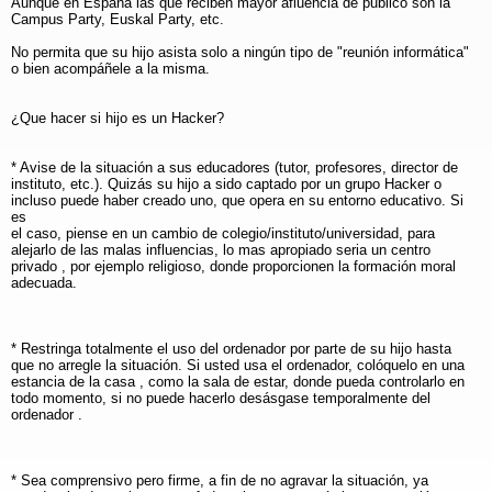
Aunque en España las que reciben mayor afluencia de publico son la
Campus Party, Euskal Party, etc.
No permita que su hijo asista solo a ningún tipo de "reunión informática"
o bien acompáñele a la misma.
¿Que hacer si hijo es un Hacker?
* Avise de la situación a sus educadores (tutor, profesores, director de
instituto, etc.). Quizás su hijo a sido captado por un grupo Hacker o
incluso puede haber creado uno, que opera en su entorno educativo. Si
es
el caso, piense en un cambio de colegio/instituto/universidad, para
alejarlo de las malas influencias, lo mas apropiado seria un centro
privado , por ejemplo religioso, donde proporcionen la formación moral
adecuada.
* Restringa totalmente el uso del ordenador por parte de su hijo hasta
que no arregle la situación. Si usted usa el ordenador, colóquelo en una
estancia de la casa , como la sala de estar, donde pueda controlarlo en
todo momento, si no puede hacerlo desásgase temporalmente del
ordenador .
* Sea comprensivo pero firme, a fin de no agravar la situación, ya