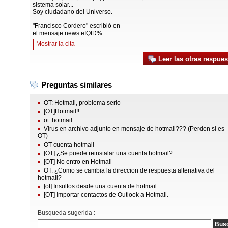
sistema solar...
Soy ciudadano del Universo.
"Francisco Cordero" escribió en
el mensaje news:eIQfD%
Mostrar la cita
Leer las otras respues
Preguntas similares
OT: Hotmail, problema serio
[OT]Hotmail!!
ot: hotmail
Virus en archivo adjunto en mensaje de hotmail??? (Perdon si es
OT)
OT cuenta hotmail
[OT] ¿Se puede reinstalar una cuenta hotmail?
[OT] No entro en Hotmail
OT: ¿Como se cambia la direccion de respuesta altenativa del
hotmail?
[ot] Insultos desde una cuenta de hotmail
[OT] Importar contactos de Outlook a Hotmail.
Busqueda sugerida :