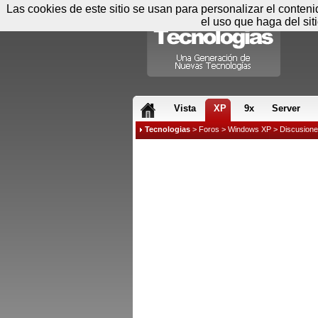
Las cookies de este sitio se usan para personalizar el conten
el uso que haga del sit
RSS & JS
Vista
XP
9x
Server
Tecnologias
>
Foros
>
Windows XP
>
Discusion