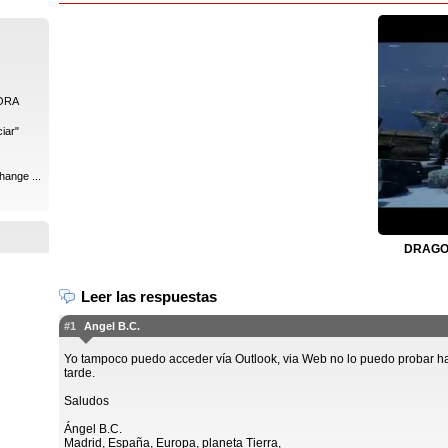
ORA
iar"
hange ...
DRAGON
Leer las respuestas
#1
Angel B.C.
Yo tampoco puedo acceder vía Outlook, via Web no lo puedo probar h
tarde.
Saludos
Ángel B.C.
Madrid, España, Europa, planeta Tierra,