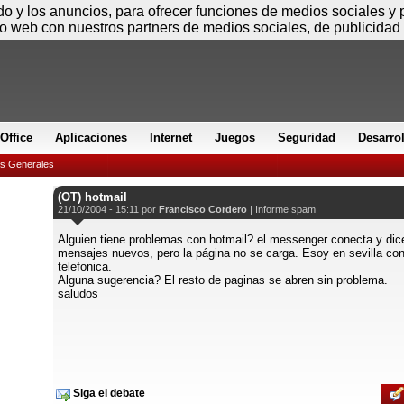
Viernes
ido y los anuncios, para ofrecer funciones de medios sociales y
io web con nuestros partners de medios sociales, de publicidad 
Office
Aplicaciones
Internet
Juegos
Seguridad
Desarro
es Generales
(OT) hotmail
21/10/2004 - 15:11 por
Francisco Cordero
|
Informe spam
Alguien tiene problemas con hotmail? el messenger conecta y dic
mensajes nuevos, pero la página no se carga. Esoy en sevilla c
telefonica.
Alguna sugerencia? El resto de paginas se abren sin problema.
saludos
Siga el debate