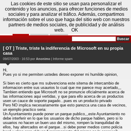
Domingo 09 de agosto - 09:30
Registrar
Conectar
Las cookies de este sitio se usan para personalizar el
contenido y los anuncios, para ofrecer funciones de medios
sociales y para analizar el tráfico. Además, compartimos
información sobre el uso que haga del sitio web con nuestros
partners de medios sociales, de publicidad y de análisis
web.
OK
Foros
Prensa
Videos
Tecnologias
>
Foros
>
Windows XP
>
Discusiones
[ OT ] Triste, triste la indiferencia de Microsoft en su propia
Generales
casa
09/07/2003 - 16:53 por
Anonimo
|
Informe spam
Hi,
Pues yo si me permiten ustedes deseo exponer mi humilde opinion,
Si bien es cierto que ms subvenciona este sitema de intercambio de
informacion entre sus usaurios lo cual que me parece muy acertado,,,
Tambien entiendo que Microsoft no se pronuncie oficialmente acerca de
las informaciones aqui vertidas, y que para ello acerca de us productos
usen un cauce de soporte pagado...pues es un producto privado
Pero NO implica necesariamente que esto parezca una casa de vecinos,
un ejemplo practico seria:
Un Ayuntamiento puede poner un parque publico,,,este Ayuntamiento no
debe interferir en lo que los usuarios de dicho parque hablen, pero si lo
usuarios no hacen un buen uso del mismo, rompen la tranquilidad de
ellos, hay altercados en el parque...si debe poner medios como policia