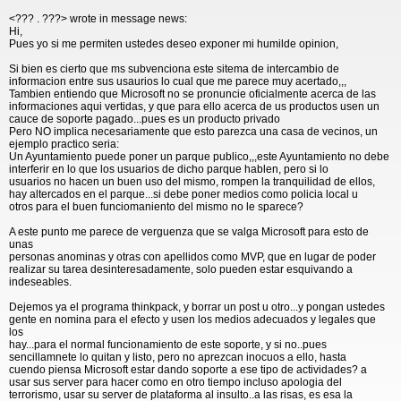
<??? . ???> wrote in message news:
Hi,
Pues yo si me permiten ustedes deseo exponer mi humilde opinion,
Si bien es cierto que ms subvenciona este sitema de intercambio de
informacion entre sus usaurios lo cual que me parece muy acertado,,,
Tambien entiendo que Microsoft no se pronuncie oficialmente acerca de las
informaciones aqui vertidas, y que para ello acerca de us productos usen un
cauce de soporte pagado...pues es un producto privado
Pero NO implica necesariamente que esto parezca una casa de vecinos, un
ejemplo practico seria:
Un Ayuntamiento puede poner un parque publico,,,este Ayuntamiento no debe
interferir en lo que los usuarios de dicho parque hablen, pero si lo
usuarios no hacen un buen uso del mismo, rompen la tranquilidad de ellos,
hay altercados en el parque...si debe poner medios como policia local u
otros para el buen funciomaniento del mismo no le sparece?
A este punto me parece de verguenza que se valga Microsoft para esto de
unas
personas anominas y otras con apellidos como MVP, que en lugar de poder
realizar su tarea desinteresadamente, solo pueden estar esquivando a
indeseables.
Dejemos ya el programa thinkpack, y borrar un post u otro...y pongan ustedes
gente en nomina para el efecto y usen los medios adecuados y legales que
los
hay...para el normal funcionamiento de este soporte, y si no..pues
sencillamnete lo quitan y listo, pero no aprezcan inocuos a ello, hasta
cuendo piensa Microsoft estar dando soporte a ese tipo de actividades? a
usar sus server para hacer como en otro tiempo incluso apologia del
terrorismo, usar su server de plataforma al insulto..a las risas, es esa la