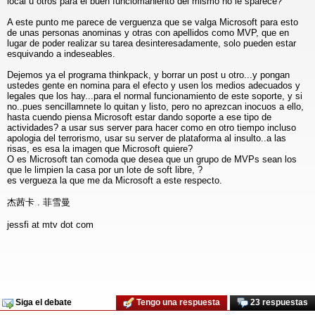
local u otros para el buen funciomaniento del mismo no le sparece?
A este punto me parece de verguenza que se valga Microsoft para esto
de unas personas anominas y otras con apellidos como MVP, que en
lugar de poder realizar su tarea desinteresadamente, solo pueden estar
esquivando a indeseables.
Dejemos ya el programa thinkpack, y borrar un post u otro...y pongan
ustedes gente en nomina para el efecto y usen los medios adecuados y
legales que los hay...para el normal funcionamiento de este soporte, y si
no..pues sencillamnete lo quitan y listo, pero no aprezcan inocuos a ello,
hasta cuendo piensa Microsoft estar dando soporte a ese tipo de
actividades? a usar sus server para hacer como en otro tiempo incluso
apologia del terrorismo, usar su server de plataforma al insulto..a las
risas, es esa la imagen que Microsoft quiere?
O es Microsoft tan comoda que desea que un grupo de MVPs sean los
que le limpien la casa por un lote de soft libre, ?
es vergueza la que me da Microsoft a este respecto.
杰茜卡 . 菲雪曼
jessfi at mtv dot com
Siga el debate
Tengo una respuesta
23 respuestas