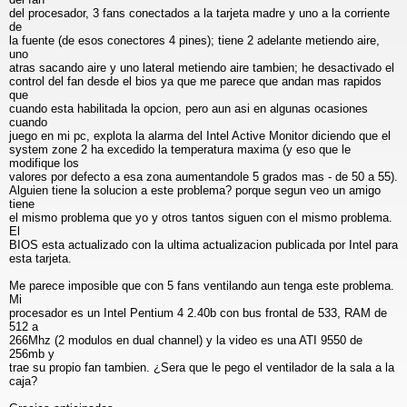
del procesador, 3 fans conectados a la tarjeta madre y uno a la corriente
de
la fuente (de esos conectores 4 pines); tiene 2 adelante metiendo aire,
uno
atras sacando aire y uno lateral metiendo aire tambien; he desactivado el
control del fan desde el bios ya que me parece que andan mas rapidos
que
cuando esta habilitada la opcion, pero aun asi en algunas ocasiones
cuando
juego en mi pc, explota la alarma del Intel Active Monitor diciendo que el
system zone 2 ha excedido la temperatura maxima (y eso que le
modifique los
valores por defecto a esa zona aumentandole 5 grados mas - de 50 a 55).
Alguien tiene la solucion a este problema? porque segun veo un amigo
tiene
el mismo problema que yo y otros tantos siguen con el mismo problema.
El
BIOS esta actualizado con la ultima actualizacion publicada por Intel para
esta tarjeta.
Me parece imposible que con 5 fans ventilando aun tenga este problema.
Mi
procesador es un Intel Pentium 4 2.40b con bus frontal de 533, RAM de
512 a
266Mhz (2 modulos en dual channel) y la video es una ATI 9550 de
256mb y
trae su propio fan tambien. ¿Sera que le pego el ventilador de la sala a la
caja?