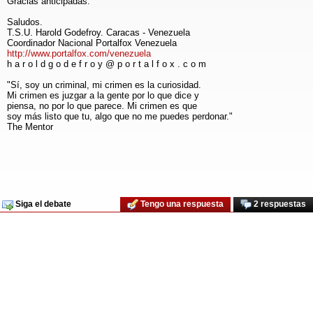
Gracias anticipadas.
Saludos.
T.S.U. Harold Godefroy. Caracas - Venezuela
Coordinador Nacional Portalfox Venezuela
http://www.portalfox.com/venezuela
h a r o l d g o d e f r o y @ p o r t a l f o x . c o m
"Sí, soy un criminal, mi crimen es la curiosidad.
Mi crimen es juzgar a la gente por lo que dice y
piensa, no por lo que parece. Mi crimen es que
soy más listo que tu, algo que no me puedes perdonar."
The Mentor
Siga el debate
Tengo una respuesta
2 respuestas