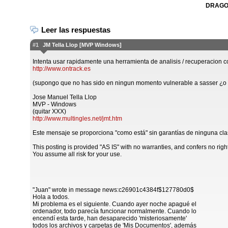
DRAGON
Leer las respuestas
#1
JM Tella Llop [MVP Windows]
Intenta usar rapidamente una herramienta de analisis / recuperacion 
http://www.ontrack.es
(supongo que no has sido en ningun momento vulnerable a sasser ¿o 
Jose Manuel Tella Llop
MVP - Windows
(quitar XXX)
http://www.multingles.net/jmt.htm
Este mensaje se proporciona "como está" sin garantías de ninguna cla
This posting is provided "AS IS" with no warranties, and confers no righ
You assume all risk for your use.
"Juan" wrote in message news:c26901c4384f$127780d0$
Hola a todos.
Mi problema es el siguiente. Cuando ayer noche apagué el
ordenador, todo parecía funcionar normalmente. Cuando lo
encendí esta tarde, han desaparecido 'misteriosamente'
todos los archivos y carpetas de 'Mis Documentos', además