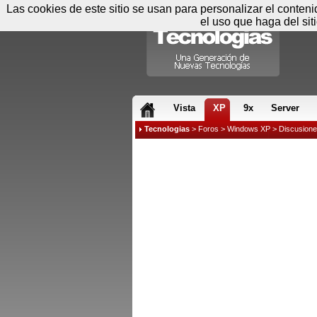
Las cookies de este sitio se usan para personalizar el conten
el uso que haga del sit
RSS & JS
Vista
XP
9x
Server
Tecnologias
>
Foros
>
Windows XP
>
Discusion