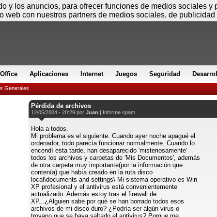
Sábado
ido y los anuncios, para ofrecer funciones de medios sociales y
io web con nuestros partners de medios sociales, de publicidad 
Office
Aplicaciones
Internet
Juegos
Seguridad
Desarro
es Generales
Pérdida de archivos
12/05/2004 - 20:29 por
Juan
|
Informe spam
Hola a todos.
Mi problema es el siguiente. Cuando ayer noche apagué el
ordenador, todo parecía funcionar normalmente. Cuando lo
encendí esta tarde, han desaparecido 'misteriosamente'
todos los archivos y carpetas de 'Mis Documentos', además
de otra carpeta muy importante(por la información que
contenía) que había creado en la ruta disco
local\documents and settings\ Mi sistema operativo es Win
XP profesional y el antivirus está convenientemente
actualizado. Además estoy tras el firewall de
XP...¿Alguien sabe por qué se han borrado todos esos
archivos de mi disco duro? ¿Podría ser algún virus o
troyano que se haya saltado el antivirus? Porque me