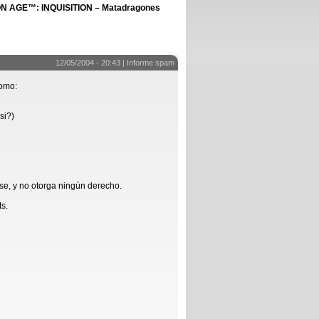
 AGE™: INQUISITION – Matadragones
12/05/2004 - 20:43 |
Informe spam
como:
si?)
se, y no otorga ningún derecho.
ts.